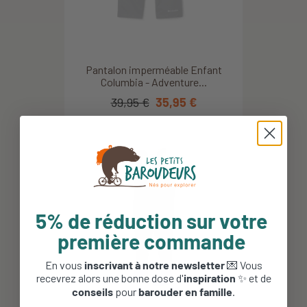
Nicolas C.
2016/12/04
Pantalon imperméable Enfant
Columbia - Adventure...
39,95 €
35,95 €
5% de réduction sur votre
première commande
En vous
inscrivant à notre newsletter
💌 Vous
recevrez alors une bonne dose d'
inspiration
✨ et de
conseils
pour
barouder en famille
.