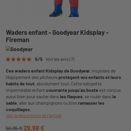
Waders enfant - Goodyear Kidsplay -
Fireman
5
/
5
Voir les avis
(7)
Ces waders enfant Kidsplay de Goodyear
, inspirées de
l'équipement des pêcheurs
protègent vos enfants et leurs
habits de tout
, absolument tout. Cette salopette
imperméable enfant
couvrante jusqu'au buste
est conçue
aussi bien pour sauter dans
les flaques
, se rouler dans
le
sable
, aller aux champignons ou bien
ramasser les
coquillages
.
Voir la description de l'article
29,98 €
59,95 €