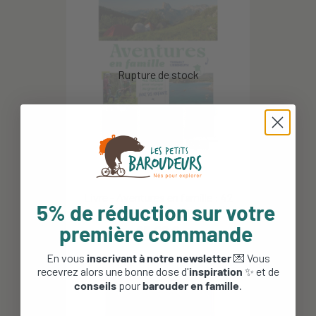
Livre - Aventures en famille : 42
5% de réduction sur votre
idées pour voyager...
première commande
25,00 €
En vous
inscrivant à notre newsletter
💌 Vous
recevrez alors une bonne dose d'
inspiration
✨ et de
conseils
pour
barouder en famille
.