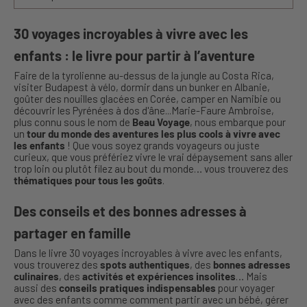
30 voyages incroyables à vivre avec les
enfants : le livre pour partir à l’aventure
Faire de la tyrolienne au-dessus de la jungle au Costa Rica,
visiter Budapest à vélo, dormir dans un bunker en Albanie,
goûter des nouilles glacées en Corée, camper en Namibie ou
découvrir les Pyrénées à dos d'âne...Marie-Faure Ambroise,
plus connu sous le nom de
Beau Voyage
, nous embarque pour
un
tour du monde des aventures les plus cools à vivre avec
les enfants
! Que vous soyez grands voyageurs ou juste
curieux, que vous préfériez vivre le vrai dépaysement sans aller
trop loin ou plutôt filez au bout du monde… vous trouverez des
thématiques pour tous les goûts
.
Des conseils et des bonnes adresses à
partager en famille
Dans le livre 30 voyages incroyables à vivre avec les enfants,
vous trouverez des
spots authentiques
, des
bonnes adresses
culinaires
, des
activités et expériences insolites
… Mais
aussi des
conseils pratiques indispensables
pour voyager
avec des enfants comme comment partir avec un bébé, gérer