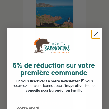
5% de réduction sur votre
Dans le Var (2ed) - Le P'tit
Crapahut
première commande
12,50 €
En vous
inscrivant à notre newsletter
💌 Vous
recevrez alors une bonne dose d'
inspiration
✨ et de
conseils
pour
barouder en famille
.