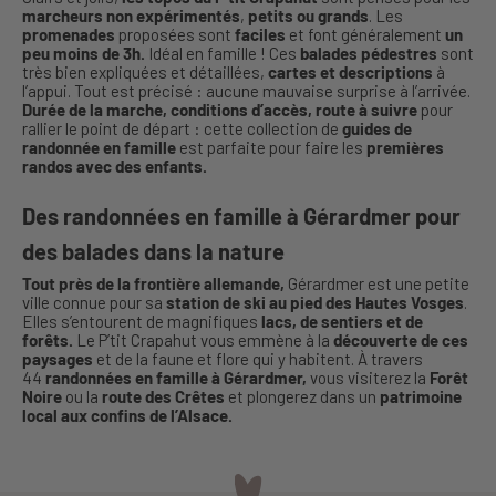
marcheurs non expérimentés
,
petits ou grands
. Les
promenades
proposées sont
faciles
et font généralement
un
peu moins de 3h.
Idéal en famille ! Ces
balades pédestres
sont
très bien expliquées et détaillées,
cartes et descriptions
à
l’appui. Tout est précisé : aucune mauvaise surprise à l’arrivée.
Durée de la marche, conditions d’accès, route à suivre
pour
rallier le point de départ : cette collection de
guides de
randonnée en famille
est parfaite pour faire les
premières
randos avec des enfants.
Des randonnées en famille à Gérardmer pour
des balades dans la nature
Tout près de la frontière allemande,
Gérardmer est une petite
ville connue pour sa
station de ski au pied des Hautes Vosges
.
Elles s’entourent de magnifiques
lacs, de sentiers et de
forêts.
Le P’tit Crapahut vous emmène à la
découverte de ces
paysages
et de la faune et flore qui y habitent. À travers
44
randonnées en famille à Gérardmer,
vous visiterez la
Forêt
Noire
ou la
route des Crêtes
et plongerez dans un
patrimoine
local aux confins de l’Alsace.