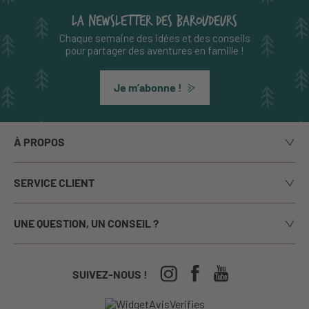
LA NEWSLETTER DES BAROUDEURS
Chaque semaine des idées et des conseils
pour partager des aventures en famille !
Je m’abonne !
À PROPOS
Notre histoire
SERVICE CLIENT
Le blog
Livraison
Nos marques
UNE QUESTION, UN CONSEIL ?
Paiement sécurisé
La presse en parle
Appelez-nous du lundi au vendredi de 9h00 à 17h00
Echanges / Retours
Notre boutique à Annecy
CGV
04-50-63-93-44
SUIVEZ-NOUS !
Nos Festivals
Crèches, écoles...