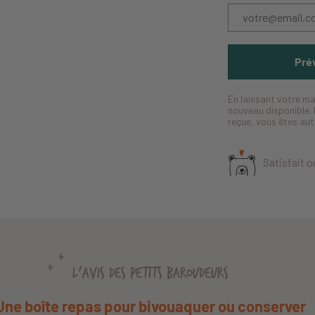
Prév
En laissant votre ma
nouveau disponible. 
reçue, vous êtes au
Satisfait 
L'AVIS DES PETITS BAROUDEURS
Une boîte repas pour bivouaquer ou conserver