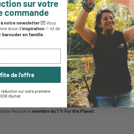
ction sur votre
r seulement.
re commande
amille
 à notre newsletter
💌 Vous
ces
:
nne dose d'
inspiration
✨ et de
r
barouder en famille
.
pour les repas de bébé
s,
de 473 ml
 performances thermiques extrêmes.
gique
fite de l'offre
ocs
réduction sur votre première
s.
,00€ d'achat
.
dans le temps. La marque
Klean Kanteen
est activement engagée d
limate Neutral et
membre du 1 % For the Planet.