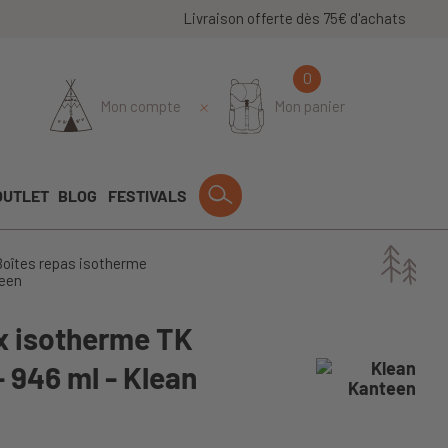
Livraison offerte dès 75€ d'achats
0
Mon compte
Mon panier
OUTLET
BLOG
FESTIVALS
oîtes repas isotherme
teen
ox isotherme TK
- 946 ml - Klean