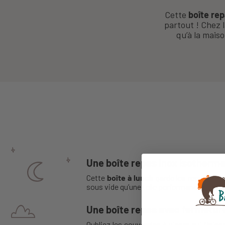
Cette
boîte re
partout ! Chez l
qu’à la maiso
Une boîte repas inox isotherm
Cette
boîte à lunch
garde les repas au 
sous vide qu’une telle performance thermi
Une boîte repas avec fermetur
Oubliez les couvercles à visser qui finis