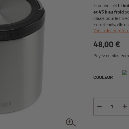
Étanche, cette
boî
et 45 h au froid
se
idéale pour les bi
Ecofriendly, elle e
Voir la description 
48,00 €
Payez en plusieurs
COULEUR