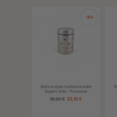
-15%
Découvrir ce produit
Découvrir ce produit
Boîte à goûter isotherme Kiani -
Boîte à repas isotherme bébé
Lu
B
Organic Kidz - Princesse
Sweethearts / Pale...
26,00 €
27,95 €
22,10 €