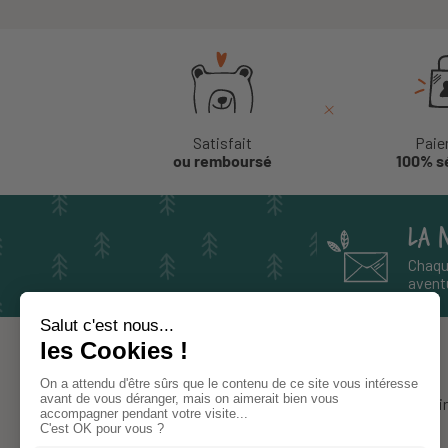
Satisfait
Paie
ou remboursé
100% s
LA 
Chaqu
aventu
À PROPOS
Notre histoi
Le blog