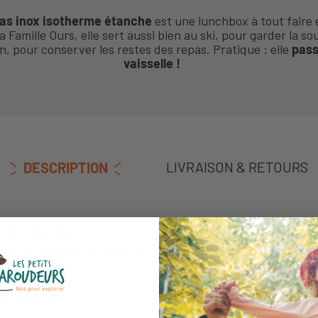
pas inox isotherme étanche
est une lunchbox à tout faire 
a Famille Ours, elle sert aussi bien au ski, pour garder la s
n, pour conserver les restes des repas. Pratique : elle
pass
vaisselle !
LIVRAISON & RETOURS
DESCRIPTION
e hermétique
chaud
jusqu’à 11h et froid jusqu’à 45 h
en fonction de sa contenance
que est possible.
e brevetée
sent par ne plus fermer correctement : cette
boîte repas inox iso