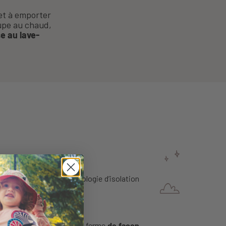
et à emporter
oupe au chaud,
e au lave-
. C’est grâce à la technologie d’isolation
therme Klean Kanteen
se ferme
de façon