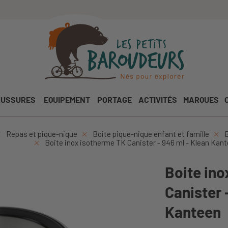
USSURES
EQUIPEMENT
PORTAGE
ACTIVITÉS
MARQUES
Repas et pique-nique
Boite pique-nique enfant et famille
B
Boite inox isotherme TK Canister - 946 ml - Klean Kan
Boite in
Canister 
Kanteen