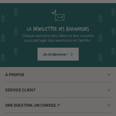
LA NEWSLETTER DES BAROUDEURS
Chaque semaine des idées et des conseils
pour partager des aventures en famille !
Je m’abonne !
À PROPOS
Notre histoire
SERVICE CLIENT
Le blog
Livraison
Nos marques
UNE QUESTION, UN CONSEIL ?
Paiement sécurisé
La presse en parle
Appelez-nous du lundi au vendredi de 9h00 à 17h00
Echanges / Retours
Notre boutique à Annecy