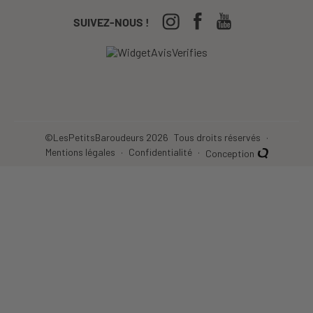
CGV
04-50-63-93-44
SUIVEZ-NOUS !
Nos Festivals
Crèches, écoles...
©LesPetitsBaroudeurs 2026
Tous droits réservés
Mentions légales
Confidentialité
Conception