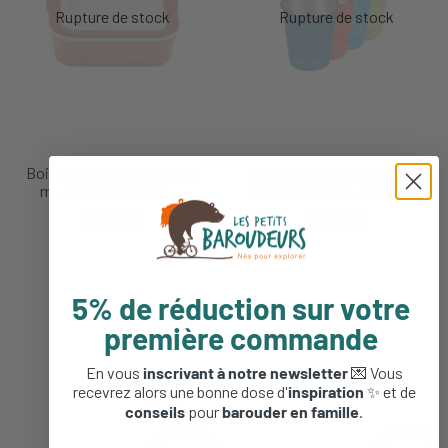
Boite inox Food Box - 680
Lot de 4 gobelets en inox -
ml - Klean Kanteen -...
Klean Kanteen - Dragon...
32,95 €
35,95 €
5% de réduction sur votre
première commande
En vous
inscrivant à notre newsletter
💌 Vous
recevrez alors une bonne dose d'
inspiration
✨ et de
conseils
pour
barouder en famille
.