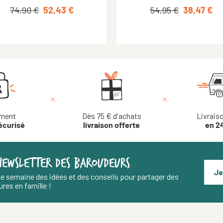
74,90 €
99,95 €
27,90 €
59,97 €
52,43 €
19,53 €
84,95 €
84,95 €
54,95 €
50,97 €
50,97 €
38,47 €
ment
Dès 75 € d'achats
Livrais
écurisé
livraison offerte
en 2
NEWSLETTER DES BAROUDEURS
Je
e semaine des idées et des conseils pour partager des
res en famille !