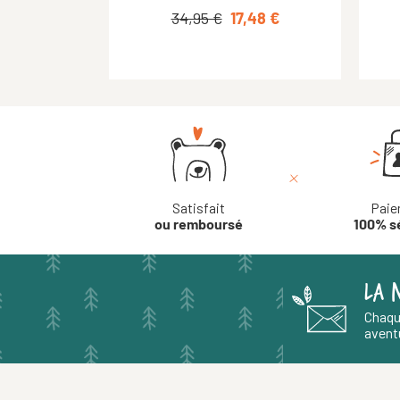
42,90 €
34,95 €
21,45 €
17,48 €
Satisfait
Paie
ou remboursé
100% s
LA 
Chaqu
aventu