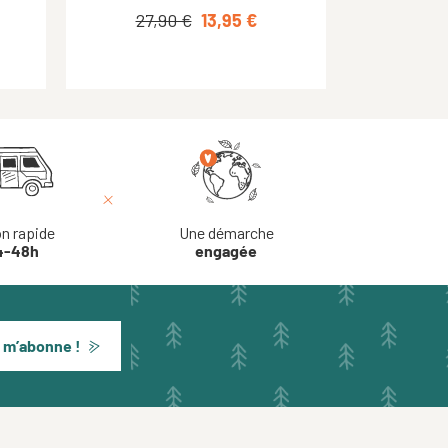
34,95 €
27,90 €
13,95 €
17,48 €
on rapide
Une démarche
4-48h
engagée
 m’abonne !