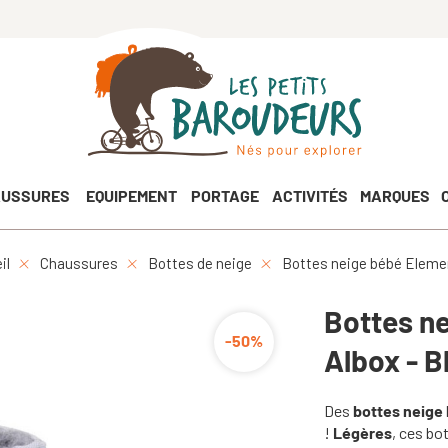
USSURES
EQUIPEMENT
PORTAGE
ACTIVITÉS
MARQUES
il
Chaussures
Bottes de neige
Bottes neige bébé Elemen
Bottes n
-50%
Albox - B
Des
bottes neige 
!
Légères
, ces bo