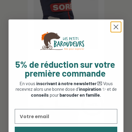
5% de réduction sur votre
Botte de neige enfant Sorel
première commande
Snow Commander -...
69,95 €
45,47 €
En vous
inscrivant à notre newsletter
💌 Vous
recevrez alors une bonne dose d'
inspiration
✨ et de
conseils
pour
barouder en famille
.
-40%