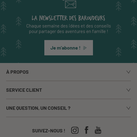
LA NEWSLETTER DES BAROUDEURS
Chaque semaine des idées et des conseils
pour partager des aventures en famille !
Je m’abonne !
À PROPOS
Notre histoire
SERVICE CLIENT
Le blog
Livraison
Nos marques
UNE QUESTION, UN CONSEIL ?
Paiement sécurisé
La presse en parle
Appelez-nous du lundi au vendredi de 9h00 à 17h00
Echanges / Retours
Notre boutique à Annecy
CGV
04-50-63-93-44
SUIVEZ-NOUS !
Nos Festivals