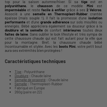
top pour la saison automne/hiver. Si sa
tige
est en
polyuréthane
, le
chausson
de ce modèle
Mini
est
imperméable
et reste
facile à enfiler
grâce à ses
2 Velcros
.
Associé à une
semelle en Thermoplast-Rubber
crantée
épaisse (mais souple !), il fait la promesse d'une
isolation
performante
et d'une
grande adhérence
sur sols mouillés ou
enneigés. Bébé appréciera également sa douceur grâce à la
doublure
et la semelle
de confort
intérieures
toutes deux
faites de laine
. Sans oublier le look lifestyle et très sympa de
cette chaussure chaude qui est fait autant pour la ville que
pour la montagne. Bref, la chaussure chaude bébé
incontournable et stylée. Avec les
boots Mini
, votre petit bout
aura ses extrémités bien protégées !
Caractéristiques techniques
Tige
: Polyuréthane
Doublure
: Chaude laine
Semelle de propreté
: Chaude laine
Semelle
: Thermoplast-Rubber
Fabriqué en Europe
260g (paire en 22)