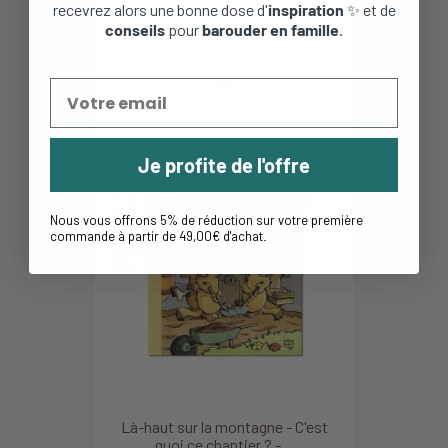
recevrez alors une bonne dose d'
inspiration
✨ et de
conseils
pour
barouder en famille
.
Livre tissu d’activité « Les amis
de Paulie » -...
32,90 €
Je profite de l'offre
Nous vous offrons 5% de réduction sur votre première
commande à partir de 49,00€ d'achat
.
Là-haut sur la montagne - C'est
quoi ce chantier ? -...