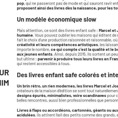
pop
, qui ne passeront pas de mode et qui sauront ravir en
proposent ainsi des livres dès la naissance, pour les to
Un modèle économique slow
Mais attention, ce sont des livres enfant safe :
Marcel et 
humaine
. Vous pouvez oublier les maisons qui éditent de m
fait le choix d’une production raisonnée et raisonnable, o
créativité et leurs compétences artistiques
, les laiss
importe le nombre,
ce qui compte c’est la qualité et le
aux jeunes enfants
. Ainsi, depuis 2015, ils sortent un pe
but ultime :
parvenir à produire tous leurs livres en Fra
qui restent accessibles à tous.
SUR
Des livres enfant safe colorés et in
HIM
Un brin rétro, un rien modernes, les livres Marcel et 
créateurs de la maison d’édition se sont tout naturelleme
designs épurés, minimalistes, voire scandinaves
pour c
belles rencontres, aussi bien professionnelles que personn
Livres à flaps ou accordéons, cartonnés, géants ou a
acidulées
, ils attirent l’œil des petits comme des grands,