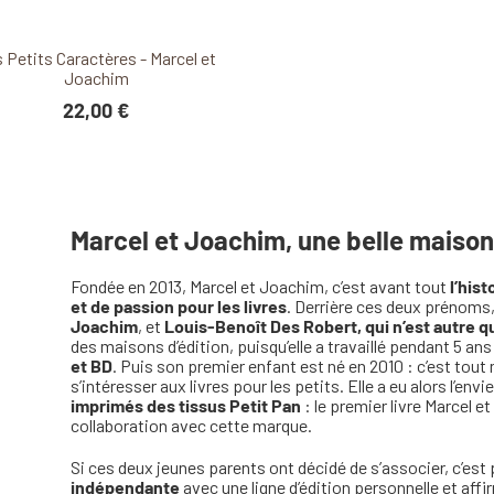
Découvrir ce produit
 Petits Caractères - Marcel et
Joachim
22,00 €
Marcel et Joachim, une belle maison 
Fondée en 2013, Marcel et Joachim, c’est avant tout
l’hist
et de passion pour les livres
. Derrière ces deux prénoms, 
Joachim
, et
Louis-Benoît Des Robert, qui n’est autre q
des maisons d’édition, puisqu’elle a travaillé pendant 5 an
et BD
. Puis son premier enfant est né en 2010 : c’est tou
s’intéresser aux livres pour les petits. Elle a eu alors l’envi
imprimés des tissus Petit Pan
: le premier livre Marcel e
collaboration avec cette marque.
Si ces deux jeunes parents ont décidé de s’associer, c’est
indépendante
avec une ligne d’édition personnelle et aff