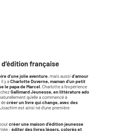
d’édition française
oire d’une jolie aventure
, mais aussi
d’amour
il y a
Charlotte Duverne, maman d’un petit
ue le papa de Marcel
. Charlotte a l’expérience
s chez
Gallimard Jeunesse, en littérature ado
t naturellement qu’elle a commencé à
e de
créer un livre qui change, avec des
t Joachim est ainsi né d’une première
 pour
créer une maison d’édition jeunesse
irmée :
éditer des livres légers, colorés et