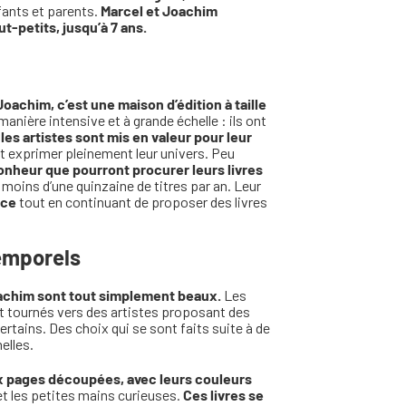
fants et parents.
Marcel et Joachim
ut-petits, jusqu’à 7 ans.
Joachim, c’est une maison d’édition à taille
anière intensive et à grande échelle : ils ont
ù
les artistes sont mis en valeur pour leur
ant exprimer pleinement leur univers. Peu
 bonheur que pourront procurer leurs livres
u moins d’une quinzaine de titres par an. Leur
nce
tout en continuant de proposer des livres
temporels
Joachim sont tout simplement beaux.
Les
nt tournés vers des artistes proposant des
ertains. Des choix qui se sont faits suite à de
elles.
ux pages découpées, avec leurs couleurs
 et les petites mains curieuses.
Ces livres se