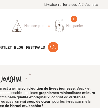
Livraison offerte dès 75€ d'achats
0
Mon compte
Mon panier
OUTLET
BLOG
FESTIVALS
 JOACHIM
im
est une
maison d’édition de livres jeunesse
. Beaux et
reconnaissables par leurs
graphismes minimalistes et leurs
 très
belle qualité et originaux
, ce sont de
véritables
a eu aussi un
vrai coup de cœur
, pour les livres comme la
e de Marcel et Joachim !