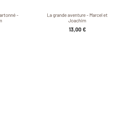
it
Découvrir ce produit
artonné -
La grande aventure - Marcel et
m
Joachim
13,00 €