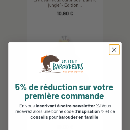
jungle" - Edition...
10,90 €
5% de réduction sur votre
première commande
En vous
inscrivant à notre newsletter
💌 Vous
recevrez alors une bonne dose d'
inspiration
✨ et de
La Savane Imagier bébé - Marcel
conseils
pour
barouder en famille
.
et Joachim
10,00 €