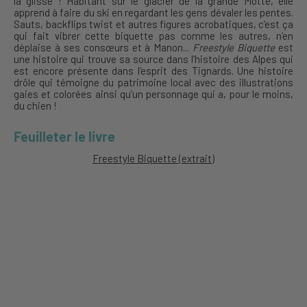
la glisse ! Habitant sur le glacier de la grande Motte, elle
apprend à faire du ski en regardant les gens dévaler les pentes.
Sauts, backflips twist et autres figures acrobatiques, c’est ça
qui fait vibrer cette biquette pas comme les autres, n’en
déplaise à ses consœurs et à Manon...
Freestyle Biquette
est
une histoire qui trouve sa source dans l’histoire des Alpes qui
est encore présente dans l’esprit des Tignards. Une histoire
drôle qui témoigne du patrimoine local avec des illustrations
gaies et colorées ainsi qu’un personnage qui a, pour le moins,
du chien !
Feuilleter le livre
Freestyle Biquette (extrait)