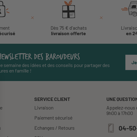
ment
Dès 75 € d'achats
Livrais
écurisé
livraison offerte
en 2
NEWSLETTER DES BAROUDEURS
Je
e semaine des idées et des conseils pour partager des
res en famille !
SERVICE CLIENT
UNE QUESTION
re
Livraison
Appelez-nous d
9h00 à 17h00
Paiement sécurisé
04-50
s
Echanges / Retours