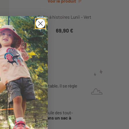
Voir le produit
Boite à histoires Lunii - Vert
69,90 €
ite sœur qui dort
. Confortable, il se règle
sque.
ité pour ne pas abîmer l'ouïe des tout-
est
facile à transporter dans un sac à