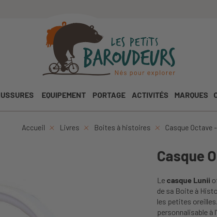
USSURES
EQUIPEMENT
PORTAGE
ACTIVITÉS
MARQUES
Accueil
Livres
Boites à histoires
Casque Octave -
Casque Oc
Le
casque Lunii
o
de sa Boite à Histo
les petites oreille
personnalisable à l