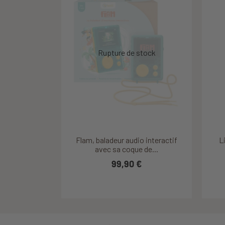
Découvrir ce produit
Découvrir ce produit
Flam, baladeur audio interactif
Ma Fabrique à Histoires
C
L
Aventures Fantastiques - Lunii
avec sa coque de...
89,90 €
99,90 €