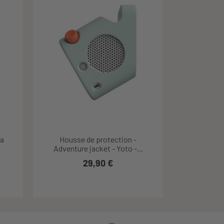
Découvrir ce produit
Découvrir ce produit
res -
to
La
Boite à histoires Lunii - Bleu
Housse de protection -
Adventure jacket - Yoto -...
69,90 €
29,90 €