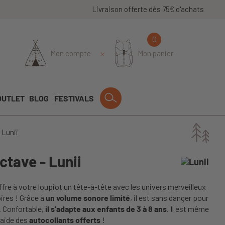
Livraison offerte dès 75€ d'achats
0
Mon compte
Mon panier
OUTLET
BLOG
FESTIVALS
 Lunii
tave - Lunii
ffre à votre loupiot un tête-à-tête avec les univers merveilleux
ires ! Grâce à
un volume sonore limité
, il est sans danger pour
s. Confortable,
il s’adapte aux enfants de 3 à 8 ans
. Il est même
’aide des
autocollants offerts
!