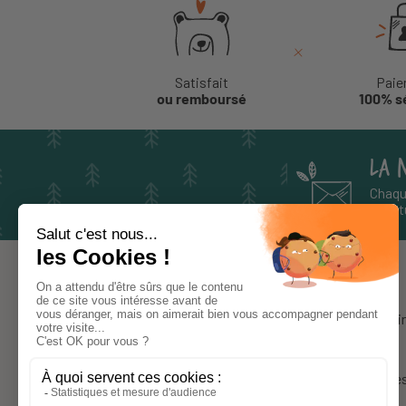
Satisfait
Paie
ou remboursé
100% s
LA 
Chaqu
aventu
À PROPOS
Notre histoi
Le blog
Nos marque