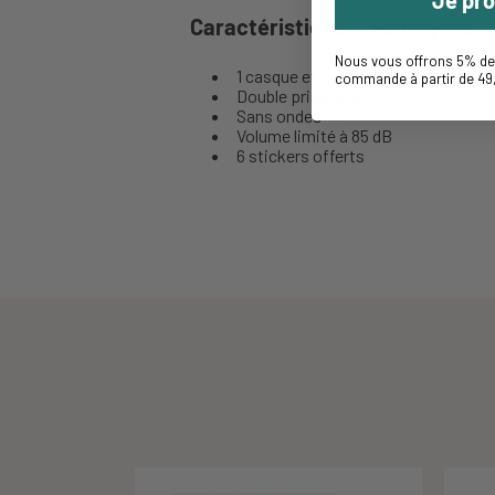
Caractéristiques techniques :
Nous vous offrons 5% de 
1 casque et 1 cordon détachable
commande à partir de 49
Double prise jack
Sans ondes
Volume limité à 85 dB
6 stickers offerts