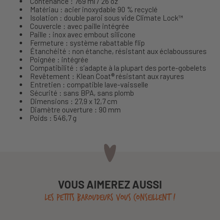
Contenance : 769 ml / 26 oz
Matériau : acier inoxydable 90 % recyclé
Isolation : double paroi sous vide Climate Lock™
Couvercle : avec paille intégrée
Paille : inox avec embout silicone
Fermeture : système rabattable flip
Étanchéité : non étanche, résistant aux éclaboussures
Poignée : intégrée
Compatibilité : s’adapte à la plupart des porte-gobelets
Revêtement : Klean Coat® résistant aux rayures
Entretien : compatible lave-vaisselle
Sécurité : sans BPA, sans plomb
Dimensions : 27,9 x 12,7 cm
Diamètre ouverture : 90 mm
Poids : 546,7 g
VOUS AIMEREZ AUSSI
LES PETITS BAROUDEURS VOUS CONSEILLENT !