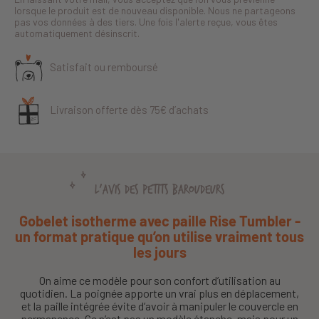
lorsque le produit est de nouveau disponible. Nous ne partageons
pas vos données à des tiers. Une fois l'alerte reçue, vous êtes
automatiquement désinscrit.
Satisfait ou remboursé
Livraison offerte dès 75€ d’achats
L'AVIS DES PETITS BAROUDEURS
Gobelet isotherme avec paille Rise Tumbler -
un format pratique qu’on utilise vraiment tous
les jours
On aime ce modèle pour son confort d’utilisation au
quotidien. La poignée apporte un vrai plus en déplacement,
et la paille intégrée évite d’avoir à manipuler le couvercle en
permanence. Ce n’est pas un modèle étanche, mais pour un