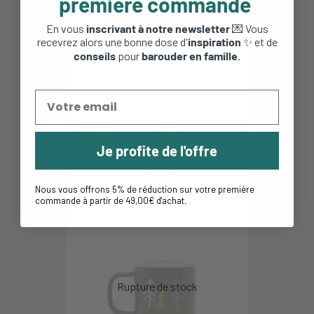
première commande
En vous
inscrivant à notre newsletter
💌 Vous
recevrez alors une bonne dose d'
inspiration
✨ et de
conseils
pour
barouder en famille
.
Tasse en émail Camp vibes -
Roadtyping
Je profite de l'offre
18,90 €
Nous vous offrons 5% de réduction sur votre première
commande à partir de 49,00€ d'achat
.