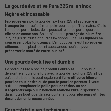
La gourde évolutive Pura 325 ml en inox :
légère et incassable
Fabriquée en inox
, la gourde inox Pura 325 ml est
légère à
transporter
et facile à manipuler pour les petites mains. Si elle
tombe du porte-bébé, de la poussette ou du porte-gourdes,
elle ne se casse pas.
Sa paroi opaque
protège de la lumière
le
lait, les jus de fruits et autres boissons. Ainsi,
les liquides se
conservent plus longtemps.
L’embout paille est
fabriqué en
silicone
, sans plastique ni substances nocives
pour
préserver la santé de votre loupiot !
Une gourde évolutive et durable
La marque Pura aime les
produits durables
! Elle nous le
démontre encore une fois avec la gourde inox Pura 325 ml. Car
oui, cette bouteille peut également
faire office de biberon
pour les tout-petits ou de gourde pour les parents.
Il vous
suffit de
remplacer la paille par une tétine, un bec
d’apprentissage ou un bouchon étanche Pura,
disponibles
dans notre boutique. Un seul contenant pour
plusieurs utilités
durant de nombreuses années
!
Caractéristiques techniques :