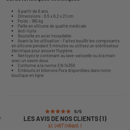
À partir de 6 ans
Dimensions : 6.5 x 6.2 x 21 cm
Poids : 185 kg
Paille en silicone de qualité médicale
Anti-fuite
Bouteille en acier inoxydable
Avant la 1re utilisation : Faites bouillir les composants
en silicone pendant 5 minutes ou utilisez un stérilisateur
électrique pour assurer l’hygiène.
Nettoyez le contenant au lave-vaisselle ou à la main
avec un savon doux.
Conforme à la norme EN 14350
Embouts et biberons Pura disponibles dans notre
boutique en ligne
5
/
5
LES AVIS DE NOS CLIENTS (1)
ILS SONT CONQUIS !