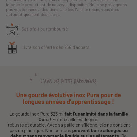
lorsque le produit est de nouveau disponible. Nous ne partageons
pas vos données à des tiers. Une fois l'alerte reçue, vous êtes
automatiquement désinscrit.
Satisfait ou remboursé
Livraison offerte dès 75€ d’achats
L'AVIS DES PETITS BAROUDEURS
Une gourde évolutive inox Pura pour de
longues années d’apprentissage !
La gourde inox Pura 325 ml
fait l’unanimité dans la famille
Ours !
En inox, elle est légère,
robuste et durable. Avec sa paille en silicone, elle ne contient
pas de plastique. Nos oursons
peuvent boire allongés ou
debout sans renverser le liquide sur les vêtements.
De