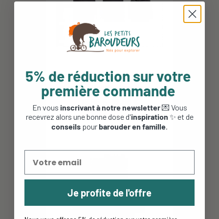
5% de réduction sur votre
Sac isotherme pour biberon -
première commande
Semnoz Pouch - MeroMero...
19,95 €
16,96 €
En vous
inscrivant à notre newsletter
💌 Vous
recevrez alors une bonne dose d'
inspiration
✨ et de
conseils
pour
barouder en famille
.
Je profite de l'offre