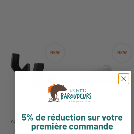
NEW
NEW
5% de réduction sur votre
Adaptateur cosy Urban
Tente de remorque Thule
première commande
Glide 3 - Thule
Sun and Wind Tarp