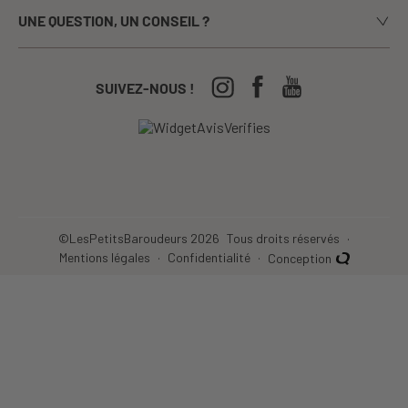
UNE QUESTION, UN CONSEIL ?
Paiement sécurisé
La presse en parle
Appelez-nous du lundi au vendredi de 9h00 à 17h00
Echanges / Retours
Notre boutique à Annecy
CGV
04-50-63-93-44
SUIVEZ-NOUS !
Nos Festivals
Crèches, écoles...
©LesPetitsBaroudeurs 2026
Tous droits réservés
Mentions légales
Confidentialité
Conception