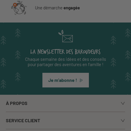
Une démarche
engagée
LA NEWSLETTER DES BAROUDEURS
Chaque semaine des idées et des conseils
pour partager des aventures en famille !
Je m’abonne !
À PROPOS
Notre histoire
SERVICE CLIENT
Le blog
Livraison
Nos marques