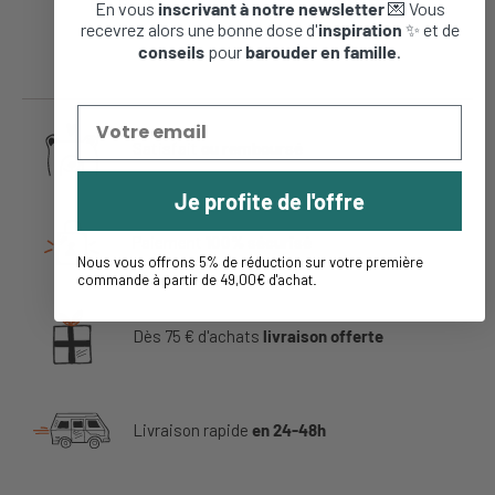
54,95 €
129,95 €
En vous
inscrivant à notre newsletter
💌 Vous
recevrez alors une bonne dose d'
inspiration
✨ et de
conseils
pour
barouder en famille
.
Satisfait
ou remboursé
Je profite de l'offre
Paiement
100% sécurisé
Nous vous offrons 5% de réduction sur votre première
commande à partir de 49,00€ d'achat
.
Dès 75 € d'achats
livraison offerte
Livraison rapide
en 24-48h