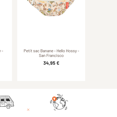
Découvrir ce produit
Découvrir ce produit
ge -
 6,5
 -
Petit sac Banane - Hello Hossy -
Sac banane enfant Junior Belt -
Deuter - Spearmint
San Francisco
34,95 €
17,95 €