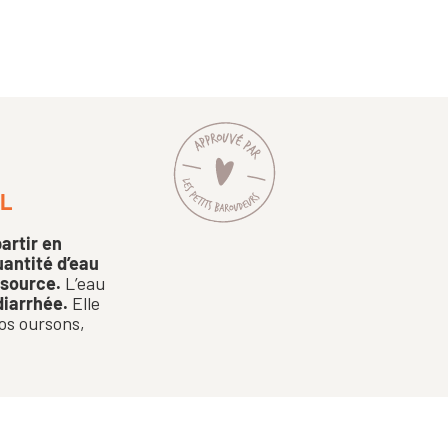
 L
artir en
antité d’eau
 source.
L’eau
diarrhée.
Elle
os oursons,