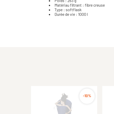
Poids : 263 g
Matériau filtrant : fibre creuse
Type : softflask
Durée de vie : 1000 l
-20%
-10%