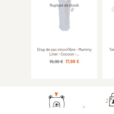
Découvrir ce produit
Découvrir ce produit
Drap de sac microfibre - Mummy
Oreiller compressible -
Por
Org
Te
Thermarest - Desert
Liner - Cocoon -...
29,95 €
19,99 €
23,96 €
17,99 €