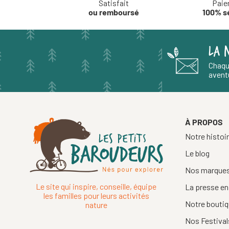
Satisfait
Paie
ou remboursé
100% s
LA 
Chaqu
aventu
À PROPOS
Notre histoi
Le blog
Nos marque
Le site qui inspire, conseille, équipe
La presse en
les familles pour leurs activités
Notre boutiq
nature
Nos Festival