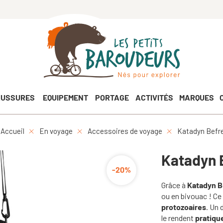
USSURES
EQUIPEMENT
PORTAGE
ACTIVITÉS
MARQUES
Accueil
En voyage
Accessoires de voyage
Katadyn Befre
Katadyn 
-20%
Grâce à
Katadyn Be
ou en bivouac ! Ce
protozoaires
. Un 
le rendent
pratique