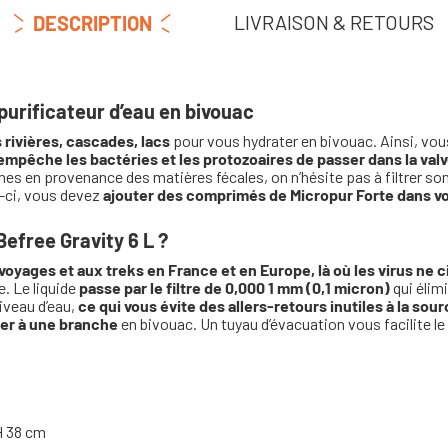
LIVRAISON & RETOURS
DESCRIPTION
purificateur d’eau en bivouac
s rivières, cascades, lacs
pour vous hydrater en bivouac. Ainsi, vous
empêche les bactéries et les protozoaires de passer dans la valv
s en provenance des matières fécales, on n’hésite pas à filtrer son
x-ci, vous devez
ajouter des comprimés de Micropur Forte dans vo
free Gravity 6 L ?
oyages et aux treks en France et en Europe, là où les virus ne c
e. Le liquide
passe par le filtre de 0,000 1 mm (0,1 micron)
qui élimi
iveau d’eau,
ce qui vous évite des allers-retours inutiles à la sour
her à une branche
en bivouac. Un tuyau d’évacuation vous facilite le
H 38 cm