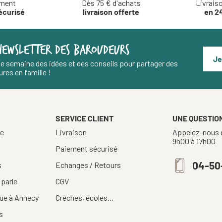
ment
Dès 75 € d'achats
Livrais
écurisé
livraison offerte
en 2
NEWSLETTER DES BAROUDEURS
Je
e semaine des idées et des conseils pour partager des
res en famille !
SERVICE CLIENT
UNE QUESTION
re
Livraison
Appelez-nous d
9h00 à 17h00
Paiement sécurisé
04-50
s
Echanges / Retours
 parle
CGV
ue à Annecy
Crèches, écoles...
s