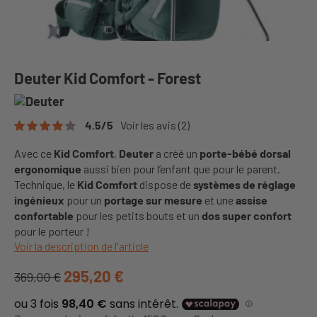
Deuter Kid Comfort - Forest
4.5
/
5
Voir les avis
(2)
Avec ce
Kid Comfort
,
Deuter
a créé un
porte-bébé dorsal
ergonomique
aussi bien pour l’enfant que pour le parent.
Technique, le
Kid Comfort
dispose de
systèmes de réglage
ingénieux
pour un
portage sur mesure
et une
assise
confortable
pour les petits bouts et un
dos super confort
pour le porteur !
Voir la description de l'article
295,20 €
369,00 €