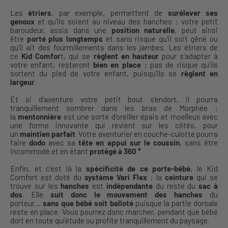
Les
étriers
, par exemple, permettent de
surélever ses
genoux
et qu’ils soient au niveau des hanches : votre petit
baroudeur, assis dans une
position naturelle
, peut ainsi
être
porté plus longtemps
et sans risque qu’il soit gêné ou
qu’il ait des fourmillements dans les jambes. Les étriers de
ce
Kid
Comfor
t, qui se
règlent en hauteur
pour s’adapter à
votre enfant, resteront
bien en place
: pas de risque qu’ils
sortent du pied de votre enfant, puisqu’ils se
règlent en
largeur
.
Et si d’aventure votre petit bout s’endort, il pourra
tranquillement sombrer dans les bras de Morphée :
la
mentonnière
est une sorte d’oreiller épais et moelleux avec
une forme innovante qui revient sur les côtés, pour
un
maintien parfait
. Votre aventurier en couche-culotte pourra
faire
dodo
avec sa
tête en appui sur le coussin
, sans être
incommodé et en étant
protégé à 360
°
.
Enfin, et c’est là la
spécificité de ce porte-bébé
, le Kid
Comfort est doté du
système Vari Flex
: la
ceinture
qui se
trouve sur les
hanches
est
indépendante
du reste du
sac à
dos
. Elle
suit donc le mouvement des hanches
du
porteur…
sans que bébé soit balloté
puisque la partie dorsale
reste en place. Vous pourrez donc marcher, pendant que bébé
dort en toute quiétude ou profite tranquillement du paysage.