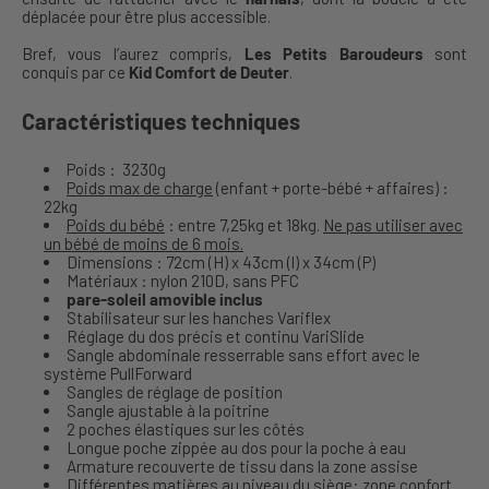
déplacée pour être plus accessible.
Bref, vous l’aurez compris,
Les Petits Baroudeurs
sont
conquis par ce
Kid Comfort de Deuter
.
Caractéristiques techniques
Poids : 3230g
Poids max de charge
(enfant + porte-bébé + affaires) :
22kg
Poids du bébé
: entre 7,25kg et 18kg.
Ne pas utiliser avec
un bébé de moins de 6 mois.
Dimensions : 72cm (H) x 43cm (l) x 34cm (P)
Matériaux : nylon 210D, sans PFC
pare-soleil amovible inclus
Stabilisateur sur les hanches Variflex
Réglage du dos précis et continu VariSlide
Sangle abdominale resserrable sans effort avec le
système PullForward
Sangles de réglage de position
Sangle ajustable à la poitrine
2 poches élastiques sur les côtés
Longue poche zippée au dos pour la poche à eau
Armature recouverte de tissu dans la zone assise
Différentes matières au niveau du siège: zone confort