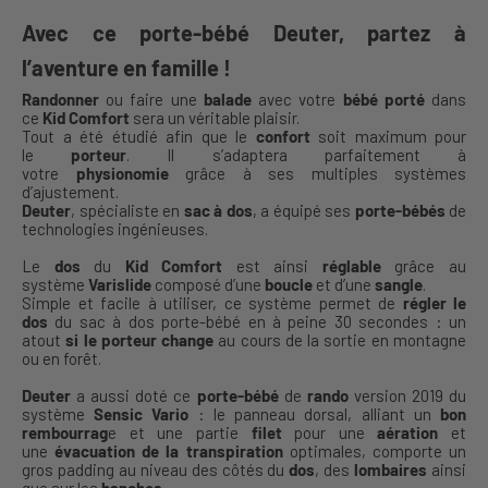
Avec ce porte-bébé Deuter, partez à
l’aventure en famille !
Randonner
ou faire une
balade
avec votre
bébé
porté
dans
ce
Kid Comfort
sera un véritable plaisir.
Tout a été étudié afin que le
confort
soit maximum pour
le
porteur
. Il s’adaptera parfaitement à
votre
physionomie
grâce à ses multiples systèmes
d’ajustement.
Deuter
, spécialiste en
sac à dos
, a équipé ses
porte-bébés
de
technologies ingénieuses.
Le
dos
du
Kid Comfort
est ainsi
réglable
grâce au
système
Varislide
composé d’une
boucle
et d’une
sangle
.
Simple et facile à utiliser, ce système permet de
régler le
dos
du sac à dos porte-bébé en à peine 30 secondes : un
atout
si le porteur change
au cours de la sortie en montagne
ou en forêt.
Deuter
a aussi doté ce
porte-bébé
de
rando
version 2019 du
système
Sensic Vario
: le panneau dorsal, alliant un
bon
rembourrag
e et une partie
filet
pour une
aération
et
une
évacuation de la transpiration
optimales, comporte un
gros padding au niveau des côtés du
dos
, des
lombaires
ainsi
que sur les
hanches
.