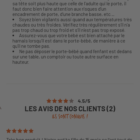
sa tête soit plus haute que celle de l’adulte qui le porte, il
faut donc bien faire attention aux risques d’un
encadrement de porte, d’une branche basse, etc…
Soyez bien vigilants aussi quand aux températures très
chaudes ou très froides. Vérifiez très régulièrement s’il n’a
pas trop chaud ou trop froid et s’il n’est pas trop exposé.
Assurez-vous que votre bébé est bien attaché par le
harnais lorsqu’il est dans le porte-bébé, de manière à ce
qu’il ne tombe pas.
Ne pas déposer le porte-bébé quand l’enfant est dedans
sur une table, un comptoir ou toute autre surface en
hauteur.
4.5
/
5
LES AVIS DE NOS CLIENTS (2)
ILS SONT CONQUIS !
Très bon produit ! Notre petite fille de 15 mois se l'est tout de