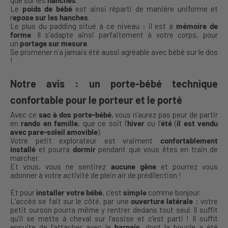
Le
poids de bébé
est ainsi réparti de manière uniforme et
r
epose sur les hanches
.
Le plus du padding situé à ce niveau : il est à
mémoire de
forme
. Il s’adapte ainsi parfaitement à votre corps, pour
un
portage sur mesure
.
Se promener n’a jamais été aussi agréable avec bébé sur le dos
!
Notre avis : un porte-bébé technique
confortable pour le porteur et le porté
Avec ce
sac à dos porte-bébé
, vous n’aurez pas peur de partir
en
rando en famille
, que ce soit l’
hiver
ou l’
été
(
il est vendu
avec pare-soleil amovible
).
Votre petit explorateur est vraiment
confortablement
installé
et pourra
dormir
pendant que vous êtes en train de
marcher.
Et vous, vous ne sentirez
aucune gêne
et pourrez vous
adonner à votre activité de plein air de prédilection !
Et pour
installer votre bébé
, c’est
simple
comme bonjour.
L’accès se fait sur le côté, par une
ouverture latérale
: votre
petit ourson pourra même y rentrer dedans tout seul. Il suffit
qu’il se mette à cheval sur l’assise et c’est parti ! Il suffit
ensuite de l’attacher avec le
harnais
, dont la boucle a été