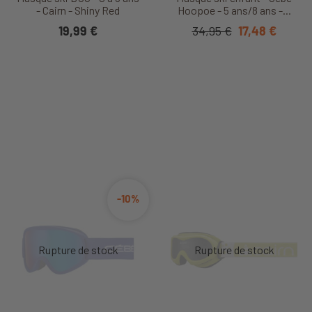
- Cairn - Shiny Red
Hoopoe - 5 ans/8 ans -...
19,99 €
34,95 €
17,48 €
-10%