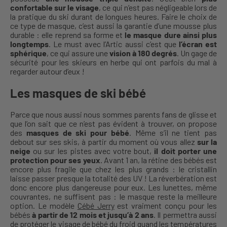
confortable sur le visage
, ce qui n’est pas négligeable lors de
la pratique du ski durant de longues heures. Faire le choix de
ce type de masque, c’est aussi la garantie d’une mousse plus
durable : elle reprend sa forme et
le masque dure ainsi plus
longtemps
. Le must avec l’Artic aussi c’est que
l’écran est
sphérique
, ce qui assure une
vision à 180 degrés
. Un gage de
sécurité pour les skieurs en herbe qui ont parfois du mal à
regarder autour d’eux !
Les masques de ski bébé
Parce que nous aussi nous sommes parents fans de glisse et
que l’on sait que ce n’est pas évident à trouver, on propose
des
masques de ski pour bébé
. Même s’il ne tient pas
debout sur ses skis, à partir du moment où vous allez
sur la
neige
ou sur les pistes avec votre bout,
il doit porter une
protection pour ses yeux
. Avant 1 an, la rétine des bébés est
encore plus fragile que chez les plus grands : le cristallin
laisse passer presque la totalité des UV ! La réverbération est
donc encore plus dangereuse pour eux. Les lunettes, même
couvrantes, ne suffisent pas : le masque reste la meilleure
option. Le modèle
Cébé Jerry
est vraiment conçu pour les
bébés
à partir de 12 mois et jusqu’à 2 ans
. Il permettra aussi
de protéger le visage de bébé du froid quand les températures