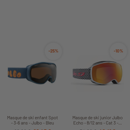
-25%
-10%
Masque de ski enfant Spot
Masque de ski junior Julbo
- 3-6 ans - Julbo - Bleu
Echo - 8/12 ans - Cat 3 -...