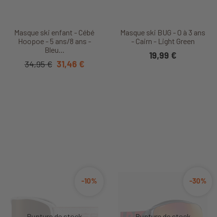
Masque ski enfant - Cébé
Masque ski BUG - 0 à 3 ans
Hoopoe - 5 ans/8 ans -
- Cairn - Light Green
Bleu...
19,99 €
34,95 €
31,46 €
-10%
-30%