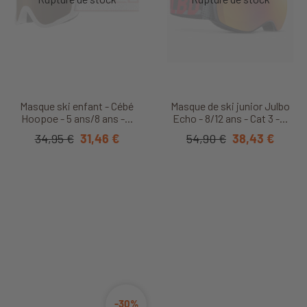
Masque ski enfant - Cébé
Masque de ski junior Julbo
Hoopoe - 5 ans/8 ans -...
Echo - 8/12 ans - Cat 3 -...
34,95 €
31,46 €
54,90 €
38,43 €
-30%