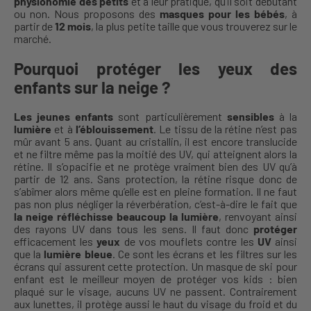
physionomie des petits
et à leur pratique, qu’il soit débutant
ou non. Nous proposons des
masques pour les bébés
, à
partir de
12 mois
, la plus petite taille que vous trouverez sur le
marché.
Pourquoi protéger les yeux des
enfants sur la neige ?
Les jeunes enfants
sont particulièrement
sensibles
à la
lumière
et à
l’éblouissement
. Le tissu de la rétine n’est pas
mûr avant 5 ans. Quant au cristallin, il est encore translucide
et ne filtre même pas la moitié des UV, qui atteignent alors la
rétine. Il s’opacifie et ne protège vraiment bien des UV qu’à
partir de 12 ans. Sans protection, la rétine risque donc de
s’abîmer alors même qu’elle est en pleine formation. Il ne faut
pas non plus négliger la réverbération, c’est-à-dire le fait que
la neige réfléchisse beaucoup la lumière
, renvoyant ainsi
des rayons UV dans tous les sens. Il faut donc
protéger
efficacement les
yeux
de vos mouflets contre les
UV
ainsi
que la
lumière bleue
. Ce sont les écrans et les filtres sur les
écrans qui assurent cette protection. Un masque de ski pour
enfant est le meilleur moyen de protéger vos kids : bien
plaqué sur le visage, aucuns UV ne passent. Contrairement
aux lunettes, il protège aussi le haut du visage du froid et du