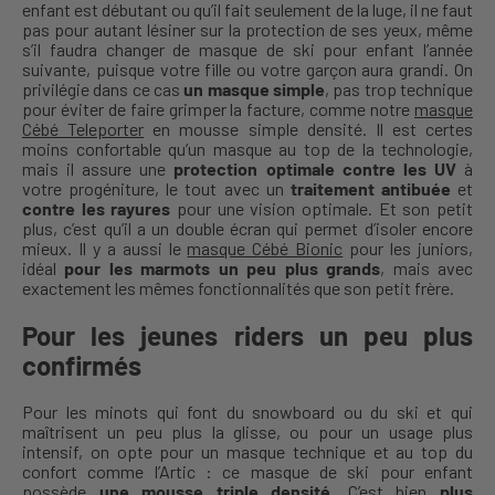
enfant est débutant ou qu’il fait seulement de la luge, il ne faut
pas pour autant lésiner sur la protection de ses yeux, même
s’il faudra changer de masque de ski pour enfant l’année
suivante, puisque votre fille ou votre garçon aura grandi. On
privilégie dans ce cas
un masque simple
, pas trop technique
pour éviter de faire grimper la facture, comme notre
masque
Cébé Teleporter
en mousse simple densité. Il est certes
moins confortable qu’un masque au top de la technologie,
mais il assure une
protection optimale contre les UV
à
votre progéniture, le tout avec un
traitement antibuée
et
contre les rayures
pour une vision optimale. Et son petit
plus, c’est qu’il a un double écran qui permet d’isoler encore
mieux. Il y a aussi le
masque Cébé Bionic
pour les juniors,
idéal
pour les marmots un peu plus grands
, mais avec
exactement les mêmes fonctionnalités que son petit frère.
Pour les jeunes riders un peu plus
confirmés
Pour les minots qui font du snowboard ou du ski et qui
maîtrisent un peu plus la glisse, ou pour un usage plus
intensif, on opte pour un masque technique et au top du
confort comme l’Artic : ce masque de ski pour enfant
possède
une mousse triple densité
. C’est bien
plus