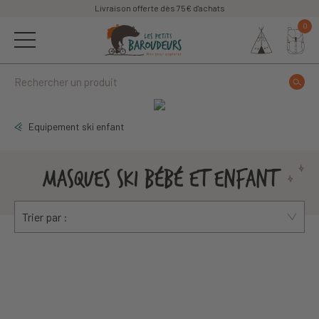
Livraison offerte dès 75€ d'achats
0
Equipement ski enfant
MASQUES SKI BÉBÉ ET ENFANT
Trier par :