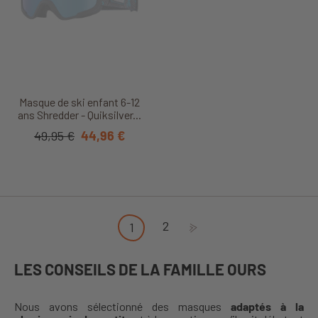
Masque de ski enfant 6-12
ans Shredder - Quiksilver...
49,95 €
44,96 €
2
1
LES CONSEILS DE LA FAMILLE OURS
Nous avons sélectionné des masques
adaptés à la