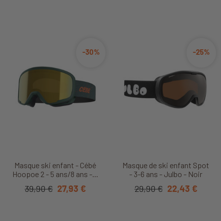
-30%
-25%
Masque ski enfant - Cébé
Masque de ski enfant Spot
Hoopoe 2 - 5 ans/8 ans -...
- 3-6 ans - Julbo - Noir
39,90 €
27,93 €
29,90 €
22,43 €