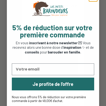
Tee shirt respirant enfant Tech
Trail - Columbia -...
29,95 €
17,97 €
5% de réduction sur votre
première commande
-30%
En vous
inscrivant à notre newsletter
💌 Vous
recevrez alors une bonne dose d'
inspiration
✨ et de
conseils
pour
barouder en famille
.
Je profite de l'offre
Nous vous offrons 5% de réduction sur votre première
Tee-shirt technique Tech Trail
commande à partir de 49,00€ d'achat
.
Utility Warm -...