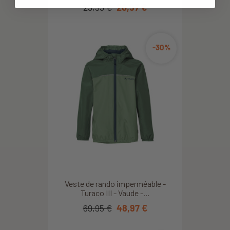
29,95 €
20,97 €
-30%
Veste de rando imperméable -
Turaco III - Vaude -...
69,95 €
48,97 €