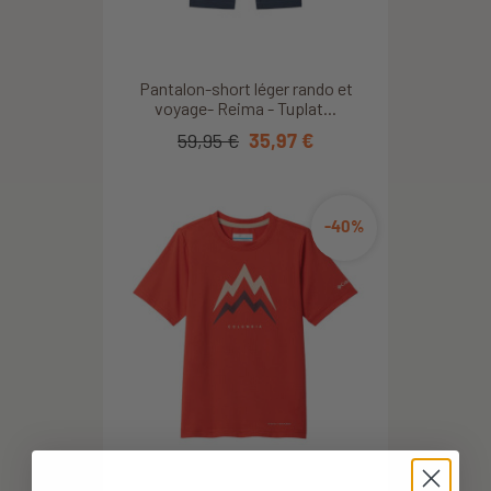
Pantalon-short léger rando et
voyage- Reima - Tuplat...
59,95 €
35,97 €
-40%