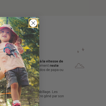
olyester stretch,
il sèche à la vitesse de
eil. Pratique, ce petit vêtement
reste
e confortable, calé dans le dos de papa ou
ssage de la tête durant l’habillage. Les
s et faire coucou
sans être gêné par son
t les jeux en plein air.