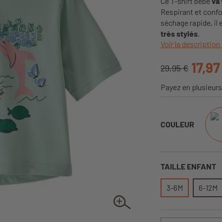
Ce T-shirt bébé
va 
Respirant et confort
séchage rapide, il 
très stylés
.
Voir la description 
17,97
29,95 €
Payez en plusieurs
COULEUR
TAILLE ENFANT
3-6M
6-12M