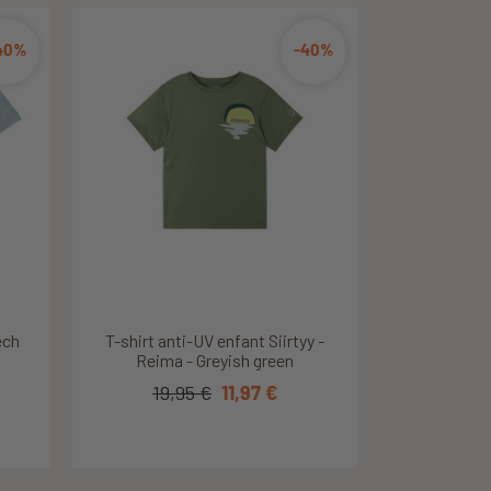
40%
30%
60%
-40%
-30%
Découvrir ce produit
Découvrir ce produit
Vaude
ille
ech
T-shirt anti-UV enfant Siirtyy -
T-shirt respirant garçon -
Columbia - Mount Echo -...
Reima - Greyish green
26,95 €
19,95 €
18,87 €
11,97 €