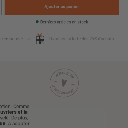
Ajouter au panier
Derniers articles en stock
ou remboursé
Livraison offerte dès 75€ d’achats
eption. Comme
uvriers et la
yclé. De plus,
que
. À adopter