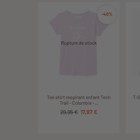
-40%
-30%
Découvrir ce produit
Découvrir ce produit
T-Shirt Limited Emission Junior
Tee shirt respirant enfant Tech
T-S
T
T
- Manches longues -...
Trail - Columbia -...
29,95 €
29,95 €
20,97 €
17,97 €