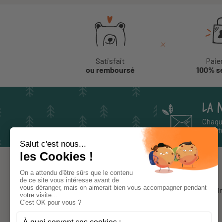
Satisfait
Paie
ou remboursé
100% s
LA 
Chaqu
aventu
À PROPOS
Notre histoi
Le blog