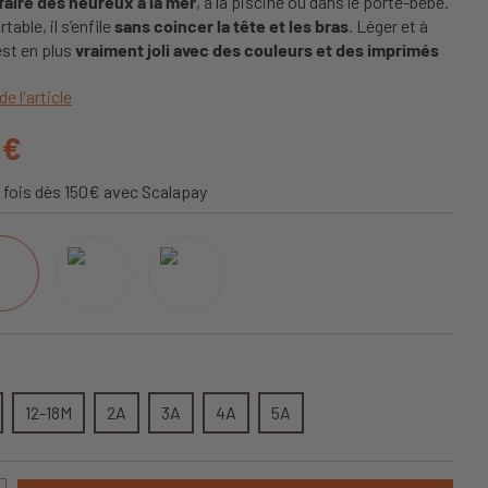
faire des heureux à la mer
, à la piscine ou dans le porte-bébé.
able, il s’enfile
sans coincer la tête et les bras
. Léger et à
est en plus
vraiment joli avec des couleurs et des imprimés
de l'article
 €
 fois dès 150€ avec Scalapay
12-18M
2A
3A
4A
5A