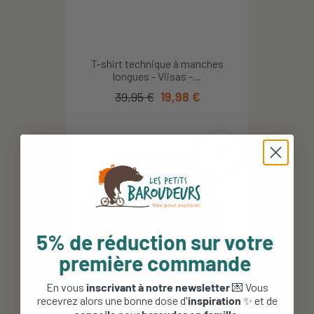
T-shirt technique à manches
longues - Viisas -...
39,95 €
19,98 €
-20%
5% de réduction sur votre
première commande
En vous
inscrivant à notre newsletter
💌 Vous
recevrez alors une bonne dose d'
inspiration
✨ et de