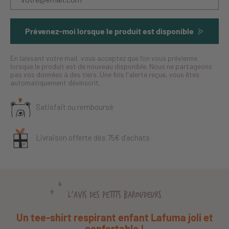
Prévenez-moi lorsque le produit est disponible
En laissant votre mail, vous acceptez que l’on vous prévienne
lorsque le produit est de nouveau disponible. Nous ne partageons
pas vos données à des tiers. Une fois l'alerte reçue, vous êtes
automatiquement désinscrit.
Satisfait ou remboursé
Livraison offerte dès 75€ d’achats
L'AVIS DES PETITS BAROUDEURS
Un tee-shirt respirant enfant Lafuma joli et
confortable !