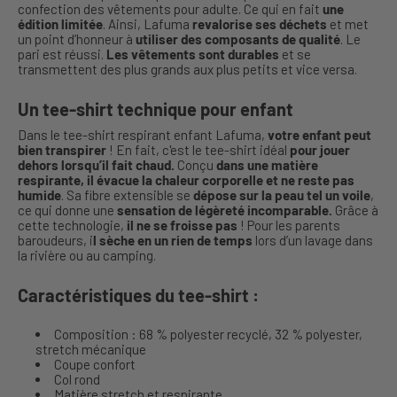
confection des vêtements pour adulte. Ce qui en fait
une
édition limitée
. Ainsi, Lafuma
revalorise ses déchets
et met
un point d’honneur à
utiliser des composants de qualité
. Le
pari est réussi.
Les vêtements sont durables
et se
transmettent des plus grands aux plus petits et vice versa.
Un tee-shirt technique pour enfant
Dans le tee-shirt respirant enfant Lafuma,
votre enfant peut
bien transpirer
! En fait, c'est le tee-shirt idéal
pour jouer
dehors lorsqu’il fait chaud.
Conçu
dans une matière
respirante, il évacue la chaleur corporelle et ne reste pas
humide
. Sa fibre extensible se
dépose sur la peau tel un voile
,
ce qui donne une
sensation de légèreté incomparable.
Grâce à
cette technologie,
il ne se froisse pas
! Pour les parents
baroudeurs, i
l sèche en un rien de temps
lors d’un lavage dans
la rivière ou au camping.
Caractéristiques du tee-shirt :
Composition : 68 % polyester recyclé, 32 % polyester,
stretch mécanique
Coupe confort
Col rond
Matière stretch et respirante