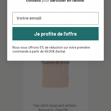
conseils
pour
barouder en famille
.
Tee-shirt anti UV bébé manches
longues Baby Cap Cool...
30,00 €
24,00 €
Je profite de l'offre
-40%
Nous vous offrons 5% de réduction sur votre première
commande à partir de 49,00€ d'achat
.
Tee-shirt respirant enfant -
Amuse II - Dare2B -...