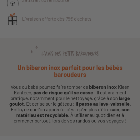
Satisfait ou remboursé
Livraison offerte dès 75€ d’achats
L'AVIS DES PETITS BAROUDEURS
Un biberon inox parfait pour les bébés
baroudeurs
Vous ou bébé pourrez faire tomber ce
biberon inox
Kleen
Kanteen,
pas de risque qu’il se casse
! Il est vraiment
pratique, notamment pour le nettoyage, grâce à son
large
goulot
. Et cerise sur le gâteau :
il passe au lave-vaisselle
.
Enfin, ce que l’on apprécie, c’est qu’en plus d’être
sain, son
matériau est recyclable
. À utiliser au quotidien et à
emmener partout, lors de vos randos ou vos voyages !