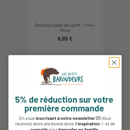
Bouchon paille de sport - Pura -
Rose
8,95 €
5% de réduction sur votre
première commande
En vous
inscrivant à notre newsletter
💌 Vous
recevrez alors une bonne dose d'
inspiration
✨ et de
conseils
pour
barouder en famille
.