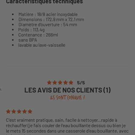
Caractéristiques techniques
Matière : 18/8 acier inoxydable
Dimensions :
172,9 mm x 72,1 mm
Diamètre d'ouverture :
54 mm
Poids : 113,4g
Contenance : 266ml
sans BPA
lavable au lave-vaisselle
5
/
5
LES AVIS DE NOS CLIENTS (1)
ILS SONT CONQUIS !
C'est vraiment pratique, sain, facile à nettoyer...rapide à
réchauffer (je fais couler de l'eau bouillante dessus ou bien je
le mets 15 secondes dans une casserole d'eau bouillante, avec