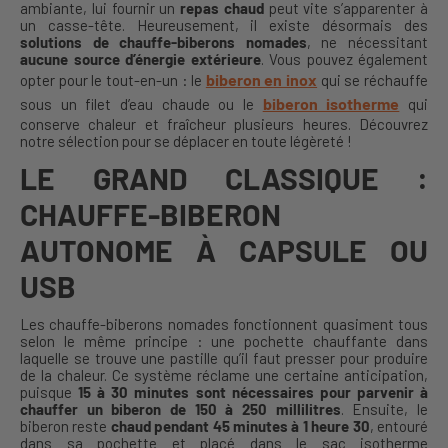
ambiante, lui fournir un
repas chaud
peut vite s’apparenter à
un casse-tête. Heureusement, il existe désormais des
solutions de chauffe-biberons nomades
, ne nécessitant
aucune source d’énergie extérieure
. Vous pouvez également
biberon en inox
opter pour le tout-en-un : le
qui se réchauffe
biberon isotherme
sous un filet d’eau chaude ou le
qui
conserve chaleur et fraîcheur plusieurs heures. Découvrez
notre sélection pour se déplacer en toute légèreté !
LE GRAND CLASSIQUE :
CHAUFFE-BIBERON
AUTONOME À CAPSULE OU
USB
Les chauffe-biberons nomades fonctionnent quasiment tous
selon le même principe : une pochette chauffante dans
laquelle se trouve une pastille qu’il faut presser pour produire
de la chaleur. Ce système réclame une certaine anticipation,
puisque
15 à 30 minutes sont nécessaires pour parvenir à
chauffer un biberon de 150 à 250 millilitres
. Ensuite, le
biberon reste
chaud pendant 45 minutes à 1 heure 30
, entouré
dans sa pochette et placé dans le sac isotherme