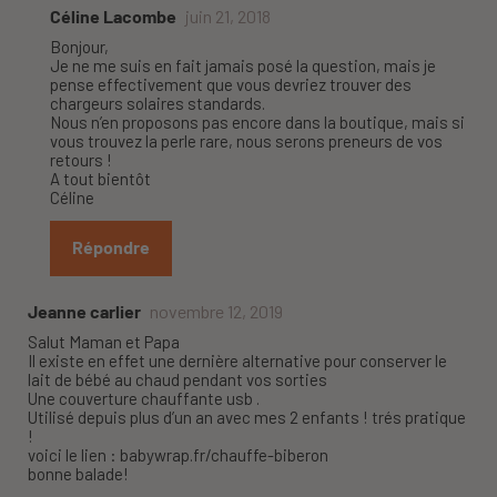
Céline Lacombe
juin 21, 2018
Bonjour,
Je ne me suis en fait jamais posé la question, mais je
pense effectivement que vous devriez trouver des
chargeurs solaires standards.
Nous n’en proposons pas encore dans la boutique, mais si
vous trouvez la perle rare, nous serons preneurs de vos
retours !
A tout bientôt
Céline
Répondre
Jeanne carlier
novembre 12, 2019
Salut Maman et Papa
Il existe en effet une dernière alternative pour conserver le
lait de bébé au chaud pendant vos sorties
Une couverture chauffante usb .
Utilisé depuis plus d’un an avec mes 2 enfants ! trés pratique
!
voici le lien : babywrap.fr/chauffe-biberon
bonne balade!