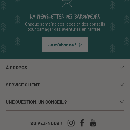
LA NEWSLETTER DES BAROUDEURS
Chaque semaine des idées et des conseils
pour partager des aventures en famille !
Je m’abonne !
À PROPOS
Notre histoire
SERVICE CLIENT
Le blog
Livraison
Nos marques
UNE QUESTION, UN CONSEIL ?
Paiement sécurisé
La presse en parle
Appelez-nous du lundi au vendredi de 9h00 à 17h00
Echanges / Retours
Notre boutique à Annecy
CGV
04-50-63-93-44
SUIVEZ-NOUS !
Nos Festivals