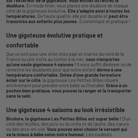
sur l’extérieur de la gigoteuse. Vous enfilez ou retirez la
doublure.
En mode hiver, vous placez une doublure de chaque
côté de la gigoteuse évolutive.
Elle s'adapte ainsi à toutes les
températures.
De haute qualité, elle est durable et
peut être
transmise aux enfants plus jeunes.
Économique et pratique !
Une gigoteuse évolutive pratique et
confortable
Que ce soit pour une virée chez papi et mamie du nord de la
France ou une visite au tonton à la mer,
vous n’emportez
qu’une seule gigoteuse 4 saisons !
Il vous suffit d’enlever ou de
remettre les doublures pour que votre enfant
dorme à une
température confortable. Dotée d'une grande fermeture
éclair sur le côté
, la gigoteuse Les Petites Billes s'ouvre
entièrement pour prendre votre bébé ou l’installer.
Grâce à un
pochon bien pratique, vous pouvez la ranger et la transporter
sans la salir.
Une gigoteuse 4 saisons au look irrésistible
Bicolore, la gigoteuse Les Petites Billes est super belle !
D’un
côté des feuilles, des pois ou du vichy et de l’autre, des cœurs
ou des arcs-en-ciel.
Vous pouvez ainsi choisir le versant qui
va le mieux à bébé selon votre humeur.
Les couleurs