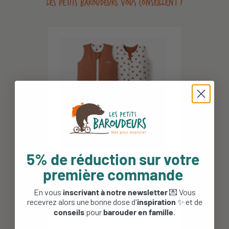
LES PETITS BAROUDEURS VOUS CONSEILLENT !
5% de réduction sur votre
première commande
Gigoteuse 4 saisons - Les
Petites Billes -...
En vous
inscrivant à notre newsletter
💌 Vous
recevrez alors une bonne dose d'
inspiration
✨ et de
85,00 €
conseils
pour
barouder en famille
.