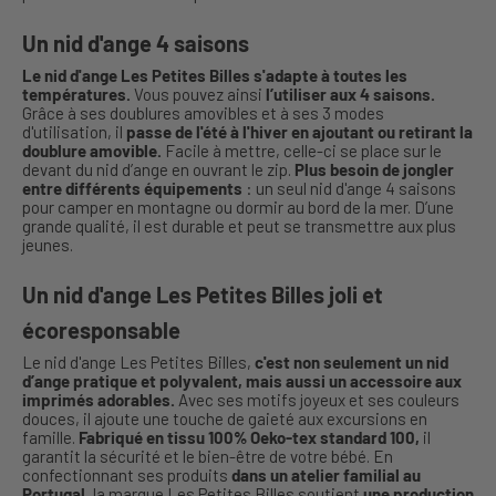
Un nid d'ange 4 saisons
Le nid d'ange Les Petites Billes s'adapte à toutes les
températures.
Vous pouvez ainsi
l’utiliser aux 4 saisons.
Grâce à ses doublures amovibles et à ses 3 modes
d'utilisation, il
passe de l'été à l'hiver en ajoutant ou retirant la
doublure amovible.
Facile à mettre, celle-ci se place sur le
devant du nid d’ange en ouvrant le zip.
Plus besoin de jongler
entre différents équipements
: un seul nid d'ange 4 saisons
pour camper en montagne ou dormir au bord de la mer. D’une
grande qualité, il est durable et peut se transmettre aux plus
jeunes.
Un nid d'ange Les Petites Billes joli et
écoresponsable
Le nid d'ange Les Petites Billes,
c'est non seulement un nid
d’ange pratique et polyvalent, mais aussi un accessoire aux
imprimés adorables.
Avec ses motifs joyeux et ses couleurs
douces, il ajoute une touche de gaieté aux excursions en
famille.
Fabriqué en tissu 100% Oeko-tex standard 100,
il
garantit la sécurité et le bien-être de votre bébé. En
confectionnant ses produits
dans un atelier familial au
Portugal
, la marque Les Petites Billes soutient
une production