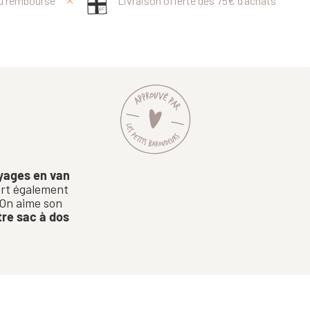
ou remboursé
Livraison offerte dès 75€ d’achats
oyages en van
ert également
On aime son
re sac à dos