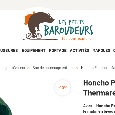
USSURES
EQUIPEMENT
PORTAGE
ACTIVITÉS
MARQUES
ing et bivouac
Sac de couchage enfant
Honcho Poncho enfan
Honcho P
-10%
Thermares
Avec le
Honcho Po
le matin en bivoua