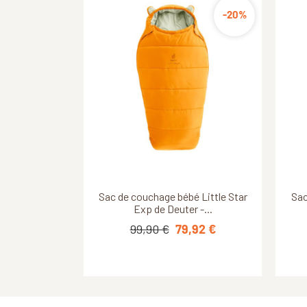
-20%
Découvrir ce produit
Découvrir ce produit
Sac de couchage bébé Little Star
Sac de couchage maternelle -
Sac
Sac
Les Petites Billes - Chat
Exp de Deuter -...
99,90 €
89,00 €
79,92 €