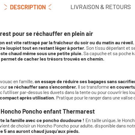
LIVRAISON & RETOURS
DESCRIPTION
st pour se réchauffer en plein air
on est vite rattrapé par la fraîcheur du soir ou du matin au réveil.
re loupiot tout en restant léger à porter
. Son tissu déperlant et 
este chaud même sous une petite pluie.
Sa capuche et sa poche k
permet de cacher les trésors trouvés en chemin.
1
ivouac en famille,
on essaye de réduire ses bagages sans sacrifier
pour
se réchauffer sans s’encombrer.
Il se transforme
en couvert
 l’utiliser par-dessus les duvets dans la tente ou pour couvrir les lo
 compact après utilisation
. Pratique pour le ranger dans une valise 
 le Honcho Poncho enfant Thermarest
ute la famille avec ce poncho doudoune !
En taille unique, le Ho
nvient de choisir un Honcho Poncho pour adulte, disponible dans not
de 5 ans auront chaud jusqu’aux pieds.