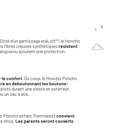
Doté d’un garnissage eraLoft™, le Honcho
ses fibres creuses synthétiques
résistent
angourou ajoutent une protection.
 le confort.
Du coup, le Honcho Poncho
ure en déboutonnant les boutons-
upiots durant une sieste en extérieur.
ou un sac à dos.
ncho Poncho enfant Thermarest
convient
re shop.
Les parents seront couverts