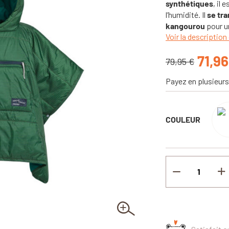
synthétiques
, il 
l’humidité. Il
se tr
kangourou
pour un
Voir la description 
71,96
79,95 €
Payez en plusieurs
COULEUR