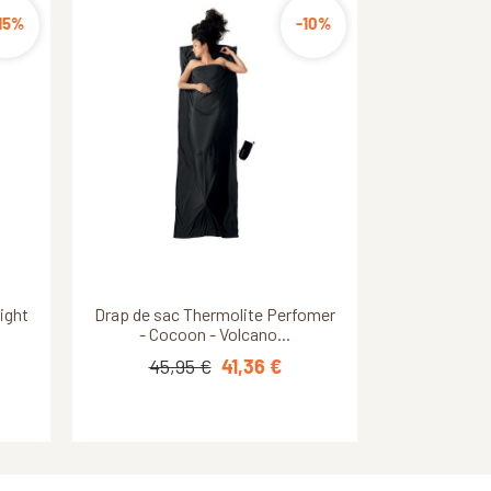
20%
15%
-10%
-10%
Découvrir ce produit
Découvrir ce produit
ight
Star
t -
Drap de sac Thermolite Perfomer
Honcho Poncho enfant -
Thermarest - Animal Print
- Cocoon - Volcano...
45,95 €
79,95 €
71,96 €
41,36 €