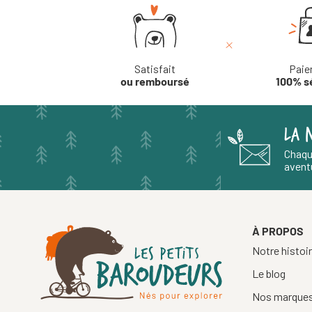
Satisfait
Paie
ou remboursé
100% s
LA 
Chaqu
aventu
À PROPOS
Notre histoi
Le blog
Nos marque