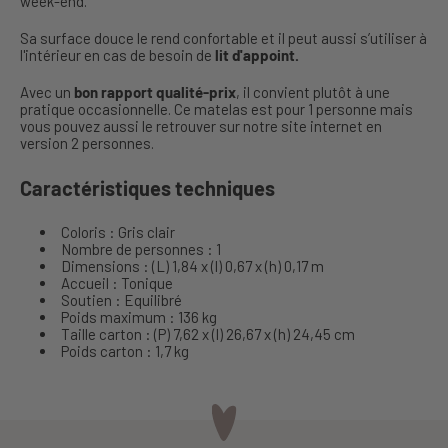
week-end.
Sa surface douce le rend confortable et il peut aussi s’utiliser à
l'intérieur en cas de besoin de
lit d'appoint.
Avec un
bon rapport qualité-prix
, il convient plutôt à une
pratique occasionnelle. Ce matelas est pour 1 personne mais
vous pouvez aussi le retrouver sur notre site internet en
version 2 personnes.
Caractéristiques techniques
Coloris : Gris clair
Nombre de personnes : 1
Dimensions : (L) 1,84 x (l) 0,67 x (h) 0,17 m
Accueil : Tonique
Soutien : Equilibré
Poids maximum : 136 kg
Taille carton : (P) 7,62 x (l) 26,67 x (h) 24,45 cm
Poids carton : 1,7 kg