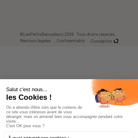
©LesPetitsBaroudeurs 2026
Tous droits réservés
Mentions légales
Confidentialité
Conception