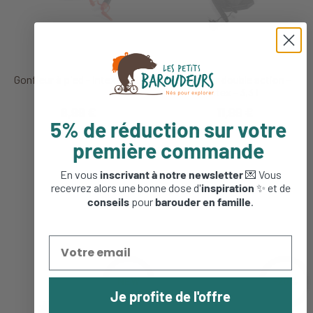
Gonfleur à pied - Intex - 1,5L
Gonfleur double action -
Intex - 3,3 L
8,99 €
11,99 €
5% de réduction sur votre
première commande
En vous
inscrivant à notre newsletter
💌 Vous
recevrez alors une bonne dose d'
inspiration
✨ et de
conseils
pour
barouder en famille
.
NEW
-20%
Je profite de l'offre