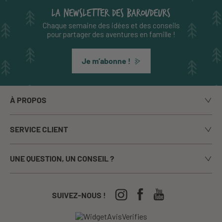
LA NEWSLETTER DES BAROUDEURS
Chaque semaine des idées et des conseils
pour partager des aventures en famille !
Je m’abonne !
À PROPOS
Notre histoire
SERVICE CLIENT
Le blog
Livraison
Nos marques
UNE QUESTION, UN CONSEIL ?
Paiement sécurisé
La presse en parle
Appelez-nous du lundi au vendredi de 9h00 à 17h00
Echanges / Retours
Notre boutique à Annecy
CGV
04-50-63-93-44
SUIVEZ-NOUS !
Nos Festivals
Crèches, écoles...