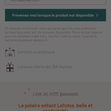
Prévenez-moi lorsque le produit est disponible
En laissant votre mail, vous acceptez que l’on vous prévienne
lorsque le produit est de nouveau disponible. Nous ne partageons
pas vos données à des tiers. Une fois l'alerte reçue, vous êtes
automatiquement désinscrit.
Satisfait ou remboursé
Livraison offerte dès 75€ d’achats
L'AVIS DES PETITS BAROUDEURS
La polaire enfant Lafuma, belle et
confortable