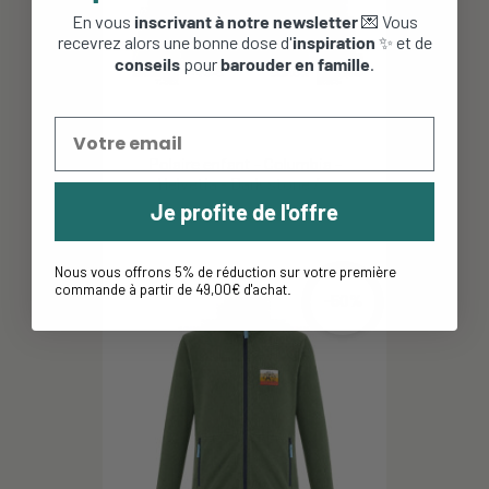
En vous
inscrivant à notre newsletter
💌 Vous
recevrez alors une bonne dose d'
inspiration
✨ et de
conseils
pour
barouder en famille
.
Polaire enfant - Columbia -
Helvetia - Dark stone /...
Je profite de l'offre
39,95 €
27,96 €
Nous vous offrons 5% de réduction sur votre première
commande à partir de 49,00€ d'achat
.
-50%