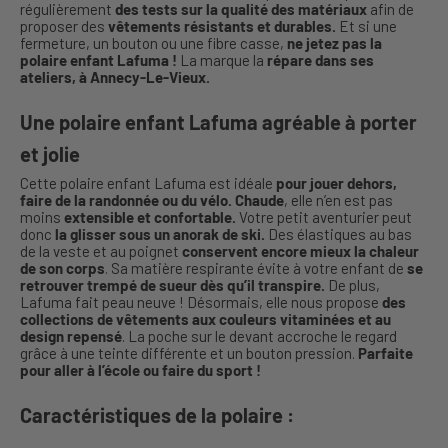
régulièrement
des tests sur la qualité des matériaux
afin de
proposer des
vêtements résistants et durables.
Et si une
fermeture, un bouton ou une fibre casse,
ne jetez pas la
polaire enfant Lafuma !
La marque la
répare dans ses
ateliers, à Annecy-Le-Vieux.
Une polaire enfant Lafuma agréable à porter
et jolie
Cette polaire enfant Lafuma est idéale
pour jouer dehors,
faire de la randonnée ou du vélo. Chaude
, elle n’en est pas
moins
extensible et confortable.
Votre petit aventurier peut
donc
la glisser sous un anorak de ski.
Des élastiques au bas
de la veste et au poignet
conservent encore mieux la chaleur
de son corps
. Sa matière respirante évite à votre enfant de
se
retrouver trempé de sueur dès qu’il transpire.
De plus,
Lafuma fait peau neuve ! Désormais, elle nous propose
des
collections de vêtements aux couleurs vitaminées et au
design repensé
. La poche sur le devant accroche le regard
grâce à une teinte différente et un bouton pression.
Parfaite
pour aller à l’école ou faire du sport !
Caractéristiques de la polaire :