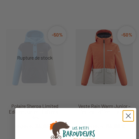
-50%
-50%
Polaire Sherpa Limited
Veste Rain Warm Junior -
Edition Junior - Lafuma -
Limited Edition - Lafuma
Bleu
-...
69,95 €
34,98 €
129,95 €
64,98 €