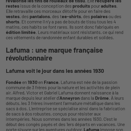
revalorise les fins de rouleaux de tissu
. Elle
récupère
les
restes
issus de la conception des
produits
pour
adultes
.
Elle retravaille ces morceaux d’étoffe pour en faire des
vestes
, des
pantalons
, des t
ee-shirts
, des
polaires
ou des
shorts
. Et comme il n’y a pas de bouts de tissu tous les 4
matins, ces habits se font rares. Ils sont donc fabriqués en
édition limitée
. Leurs matériaux sont résistants, ce qui rend
ces vêtements de randonnée enfant durables et solides.
Lafuma : une marque française
révolutionnaire
Lafuma voit le jour dans les années 1930
Fondée
en
1930
en
France
, Lafuma est née de la passion
commune de 3 frères pour la nature et les activités de plein
air. Alfred, Victor et Gabriel Lafuma donnent naissance à la
marque depuis leur atelier d’
Anneyron
dans la
Drôme
. À leurs
débuts, les 3 frères inventent l’armature métallique dans les
sacs à dos. L’entreprise se spécialise ainsi dans la fabrication
de sacs à dos robustes, conçus pour résister aux
intempéries. Nous sommes dans les années 1930. C’est le
début des congés payés et des 1ers départs en vacances. Une
porte s’ouvre sur les aventures outdoor.
Lafuma
impose son