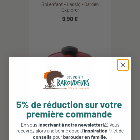
Bol enfant - Lassig - Garden
Explorer
9,90 €
5% de réduction sur votre
première commande
En vous
inscrivant à notre newsletter
💌 Vous
Cartouche de gaz Isopro 227g -
recevrez alors une bonne dose d'
inspiration
✨ et de
MSR
conseils
pour
barouder en famille
.