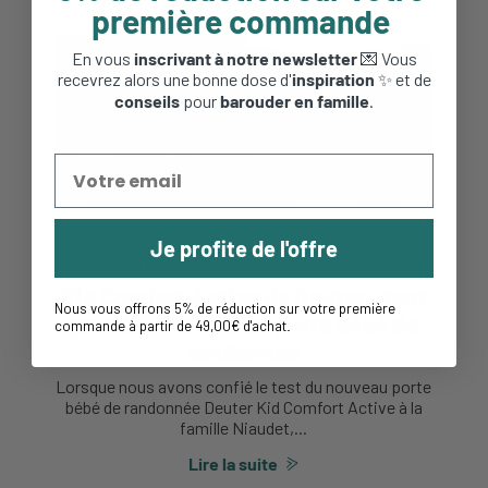
première commande
En vous
inscrivant à notre newsletter
💌 Vous
recevrez alors une bonne dose d'
inspiration
✨ et de
conseils
pour
barouder en famille
.
Je profite de l'offre
La famille Niaudet
Portage
Kid Comfort Active de Deuter : test
Nous vous offrons 5% de réduction sur votre première
grandeur nature du porte bébé de
commande à partir de 49,00€ d'achat
.
randonnée
Lorsque nous avons confié le test du nouveau porte
bébé de randonnée Deuter Kid Comfort Active à la
famille Niaudet,...
Lire la suite