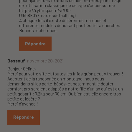
pour ajouter des fixations sur les bretelles (une image
de l’utilisation classique de ce type d’accessoires:
https://i.ytimg.com/vi/UO-
Ui5b8F0Y/maxresdefault.jpg
)
A chaque fois il existe différentes marques et
différents modèles donc faut pas hésiter à chercher.
Bonnes recherches.
Répondre
Bessouf
novembre 20, 2021
Bonjour Céline,
Merci pour votre site et toutes les infos qu’on peut y trouver !
Adeptent de la randonnée en montagne, nous nous
demandons si les porte-bébés, et notamment le deuter
comfort pro seraient adaptés à notre fille d’un an qui est d’un
petit gabarit : 7,2kg pour 70 cm. Ou bien est-elle encore trop
petite et légère ?
Merci d’avance !
Répondre