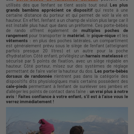
utilisés dès que l’enfant se tient assis tout seul.
Les plus
grands bambins apprécient ce dispositif
qui reste à une
certaine distance du porteur et qui permet de voir la vie en
hauteur. En effet, l’enfant a un champ de vision plus large car il
est installé plus haut que dans un préformé. Ces porte-bébés
de rando offrent également de
multiples poches de
rangement
pour transporter le
matériel
, le
pique-nique
et les
vêtements
: en plus des poches latérales, un compartiment
est généralement prévu sous le siège de l’enfant (atteignant
parfois presque 20 litres) et un autre pour la poche
d’hydratation. Côté enfant, privilégiez un
harnais matelassé
et
sécurisé par 5 points de fixation, avec un siège réglable en
hauteur. Côté porteur, misez sur des systèmes de réglage
permettant de faire varier la hauteur du dos.
Les porte-bébés
dorsaux de randonnée
n’entrent pas dans la catégorie des
dispositifs dits physiologiques mais certains possèdent des
cale-pieds
permettant à l’enfant de surélever ses jambes et
d’alléger les points de contact dans l’aine :
un vrai plus à notre
avis
!
Faites confiance à votre enfant, s’il est à l’aise vous le
verrez immédiatement !