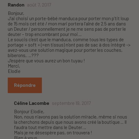
Randon
août 7, 2017
Bonjour,
J’ai choisi un porte-bébé manduca pour porter mon p’tit loup
de 15 mois cet été / mon mari portera l’aîné de 2.5 ans dans
un Deuter / personnellement je ne me sens pas de porter le
deuter – trop encombrant pour moi…
Le soucis c’est que le manduca, comme tous les types de
portage « soft » (=en tissus) n’ont pas de sac à dos intégré ->
avez-vous une solution magique pour porter les couches,
biberons, …???
J’espère que vous aurez un bon tuyau !
Merci,
Elodie
Répondre
Céline Lacombe
septembre 19, 2017
Bonjour Elodie,
Non, nous n’avons pas la solution miracle, même si nous
la cherchons depuis que nous avons créé la boutique… Il
faudra tout mettre dans le Deuter…
Mais je ne désespère pas, on trouvera !
Bien à vous,