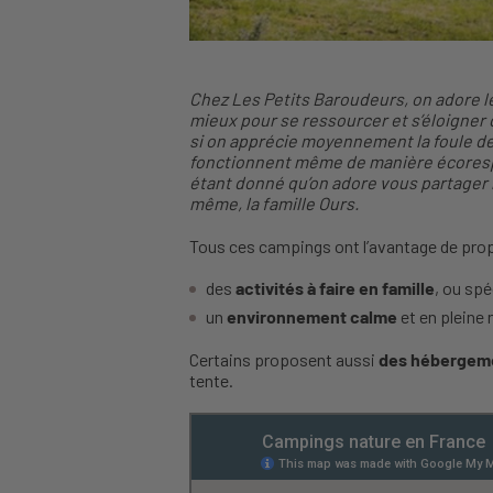
Chez Les Petits Baroudeurs, on adore l
mieux pour se ressourcer et s’éloigner 
si on apprécie moyennement la foule des
fonctionnent même de manière écorespo
étant donné qu’on adore vous partager n
même, la famille Ours.
Tous ces campings ont l’avantage de pro
des
activités à faire en famille
, ou sp
un
environnement calme
et en pleine 
Certains proposent aussi
des hébergeme
tente.