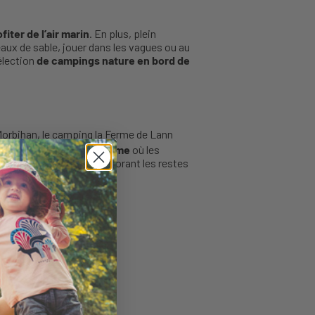
fiter de l’air marin
. En plus, plein
aux de sable, jouer dans les vagues ou au
sélection
de campings nature en bord de
 Morbihan, le camping la Ferme de Lann
rvée. On adore
la mini-ferme
où les
gique du camping
en dévorant les restes