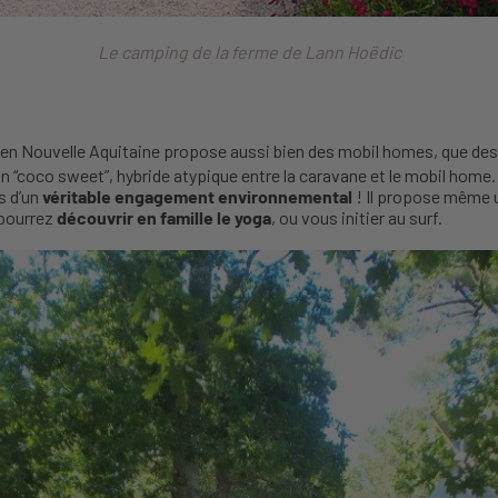
Le camping de la ferme de Lann Hoëdic
 en Nouvelle Aquitaine propose aussi bien des mobil homes, que de
n “coco sweet”, hybride atypique entre la caravane et le mobil home.
es d’un
véritable engagement environnemental
! Il propose même u
 pourrez
découvrir en famille le yoga
, ou vous initier au surf.