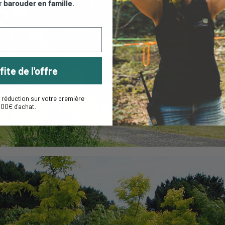
r
barouder en famille
.
fite de l'offre
réduction sur votre première
,00€ d'achat
.