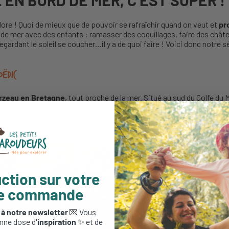
EN BORD DE MER, C’EST SUPER !
dore ! Quoi de mieux que de pouvoir se rafraîchir quand on veut et
pro
 de mer avec des enfants : ramasser des coquillages, faire des châte
regardant le soleil se coucher…il y a de quoi faire ! Voici donc notre 
ëdic
rzeau en Bretagne
, tout proche de la mer. Situé au sud du Golfe du
 l’occasion de
vous y ressourcer en famille
, dans une nature prése
hèvres, lapins et poules, qui participent aussi à la
gestion écolo
ction sur votre
re commande
 à notre newsletter
💌 Vous
nne dose d'
inspiration
✨ et de