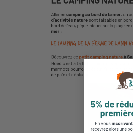
LE CAMPING NATURE 
Aller en
camping au bord de la mer
, on a
d’activités nature
sont faisables en bord
bord de l’eau, pique-niquer sur la plage en 
mer
:
Le camping de la Ferme de Lann Ho
Découvrez ce
petit camping nature
à Sa
Hoëdic est à taille humaine, et vous aurez
marmots pourront découvrir les moutons, c
de pain et d’épluchures.
5% de rédu
premiè
En vous
inscrivant
recevrez alors une bo