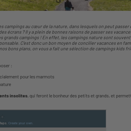
es campings au cœur de la nature, dans lesquels on peut passer 
des écrans ? Il y a plein de bonnes raisons de passer ses vacanc
 grands campings ! En effet, les campings nature sont souvent à
nsable. C’est donc un bon moyen de concilier vacances en famil
os bons plans, on vous a fait une sélection de campings kids fri
poser :
écialement pour les marmots
nature
nts insolites
, qui feront le bonheur des petits et grands, et permett