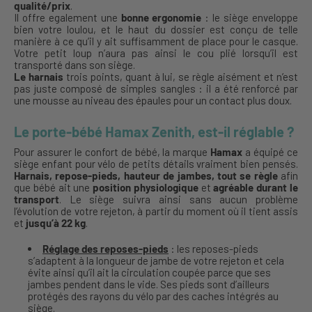
qualité/prix
.
Il offre egalement une
bonne ergonomie
: le siège enveloppe
bien votre loulou, et le haut du dossier est conçu de telle
manière à ce qu’il y ait suffisamment de place pour le casque.
Votre petit loup n’aura pas ainsi le cou plié lorsqu’il est
transporté dans son siège.
Le harnais
trois points, quant à lui, se règle aisément et n’est
pas juste composé de simples sangles : il a été renforcé par
une mousse au niveau des épaules pour un contact plus doux.
Le porte-bébé Hamax Zenith, est-il réglable ?
Pour assurer le confort de bébé, la marque
Hamax
a équipé ce
siège enfant pour vélo de petits détails vraiment bien pensés.
Harnais, repose-pieds, hauteur de jambes, tout se règle
afin
que bébé ait une
position physiologique
et
agréable durant le
transport
. Le siège suivra ainsi sans aucun problème
l’évolution de votre rejeton, à partir du moment où il tient assis
et
jusqu’à 22 kg
.
Réglage des reposes-pieds
: les reposes-pieds
s’adaptent à la longueur de jambe de votre rejeton et cela
évite ainsi qu’il ait la circulation coupée parce que ses
jambes pendent dans le vide. Ses pieds sont d’ailleurs
protégés des rayons du vélo par des caches intégrés au
siège.