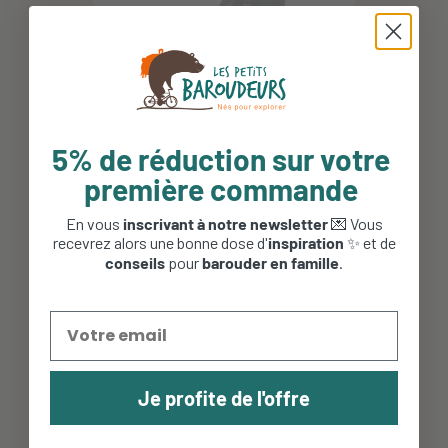
5% de réduction sur votre
première commande
En vous
inscrivant à notre newsletter
💌 Vous
Siège vélo arrière Urban Iki -
Fixation cadre - Noir...
recevrez alors une bonne dose d'
inspiration
✨ et de
conseils
pour
barouder en famille
.
109,95 €
Je profite de l'offre