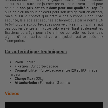
– pour rouler toute une journée par exemple : c’est aussi pour
cela que
son prix est tout doux pour une qualité au top
. Et
puis on a eu un coup de cœur pour son design tout en arrondi,
mais aussi le confort qu’il offre à nos oursons. Enfin, côté
sécurité, le siège est sécurisé et homologué par la norme EN
14344 propre aux porte-bébés pour vélo. Néanmoins, il ne faut
pas oublier d’entretenir votre vélo, en vérifiant également les
fixations du siège pour vélo afin de contrôler les éventuels
signes d’usure, surtout si votre bicyclette est exposée aux
intempéries.
Caractéristique Techniques :
Poids
: 3.9Kg
Fixation
: Sur porte-bagage
Compatibilité
: Porte-bagage entre 120 et 180 mm de
largeur
Charge Max
: 22kg
Attache-bébé
: Fermeture 3 points
Vidéos