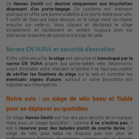
Ce
Hamax Zenith
est
destiné uniquement aux bicyclettes
disposant d’un porte-bagage
. Ce système est vraiment
pratique et offre une bonne stabilité à ce porte-bébé pour vélo.
Il suffit de fixer une base dessus, et le siège vient se clipser
ensuite sur celle-ci. Vous clipsez et déclipsez le siège
simplement et facilement en veillant toujours bien sûr
d’attacher la lanière de sécurité à la tige de selle.
Norme EN 14344 et sécurité d'entretien
Enfin, côté sécurité,
le siège
est sécurisé et
homologué par la
norme EN 14344
propre aux porte-bébés vélo. Néanmoins,
avant d'installer votre chérubin à l'arrière il ne faut pas oublier
de vérifier les fixations du siège
sur le vélo et contrôler les
éventuels signes d’usure
, surtout si votre bicyclette est
exposée aux intempéries.
Notre avis : un siège de vélo beau et fiable
pour se déplacer au quotidien
Ce siège
Hamax Zenith
est l’un des plus aboutis de la marque,
mais pour un usage quotidien : comme
il ne s’incline pas
, il
est à
réserver pour des balades plutôt de courte durée
. Ce
siège de vélo pour bébé ne dispose pas non plus de
suffisamment d’options de réglages – comme celui du dossier