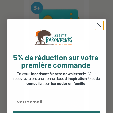
5% de réduction sur votre
Boite à histoires Lunii - Vert
première commande
En vous
inscrivant à notre newsletter
💌 Vous
69,90 €
recevrez alors une bonne dose d'
inspiration
✨ et de
conseils
pour
barouder en famille
.