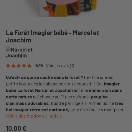
La Forêt Imagier bébé - Marcel et
Joachim
5
/
5
Voir les avis
(1)
Qu’est-ce qui se cache dans la forêt ?
C’est ce que les
petits bouts dès la naissance vont découvrir ! Cet
imagier
bébé La forêt Marcel et Joachim
est une
immersion dans
cette nature
qui change au fil des saisons,
peuplée
d’animaux adorables
. Illustré par Ingela P Arrhenius, ce
très
bel imagier rétro est cartonné
, pour être facile à manipuler.
Voir la description de l'article
10,00 €