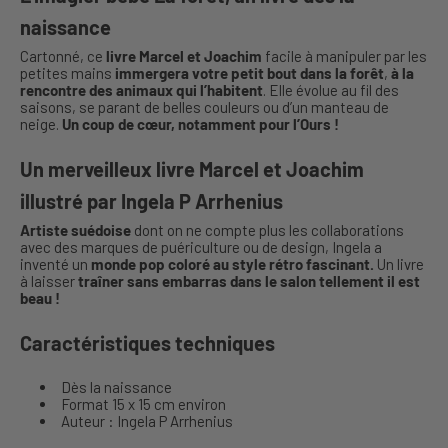
naissance
Cartonné, ce
livre Marcel et Joachim
facile à manipuler par les
petites mains
immergera votre petit bout dans la forêt
,
à la
rencontre des animaux qui l’habitent
. Elle évolue au fil des
saisons, se parant de belles couleurs ou d’un manteau de
neige.
Un coup de cœur, notamment pour l’Ours !
Un merveilleux livre Marcel et Joachim
illustré par Ingela P Arrhenius
Artiste suédoise
dont on ne compte plus les collaborations
avec des marques de puériculture ou de design, Ingela a
inventé un
monde pop coloré au style rétro fascinant.
Un livre
à laisser
traîner sans embarras dans le salon tellement il est
beau !
Caractéristiques techniques
Dès la naissance
Format 15 x 15 cm environ
Auteur : Ingela P Arrhenius