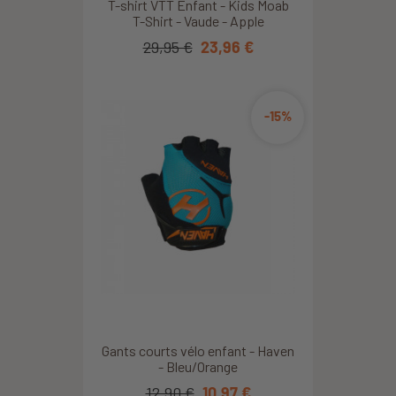
T-shirt VTT Enfant - Kids Moab
T-Shirt - Vaude - Apple
29,95 €
23,96 €
-15%
Gants courts vélo enfant - Haven
- Bleu/Orange
12,90 €
10,97 €