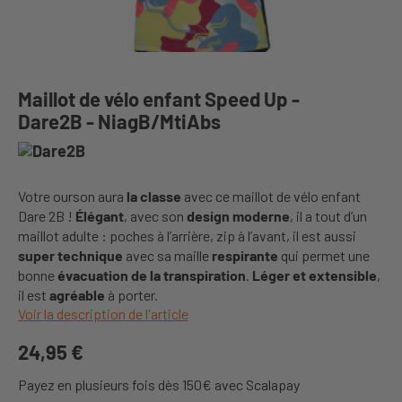
Maillot de vélo enfant Speed Up -
Dare2B - NiagB/MtiAbs
Votre ourson aura
la classe
avec ce maillot de vélo enfant
Dare 2B !
Élégant
, avec son
design moderne
, il a tout d’un
maillot adulte : poches à l’arrière, zip à l’avant, il est aussi
super technique
avec sa maille
respirante
qui permet une
bonne
évacuation de la transpiration
.
Léger et extensible
,
il est
agréable
à porter.
Voir la description de l'article
24,95 €
Payez en plusieurs fois dès 150€ avec Scalapay