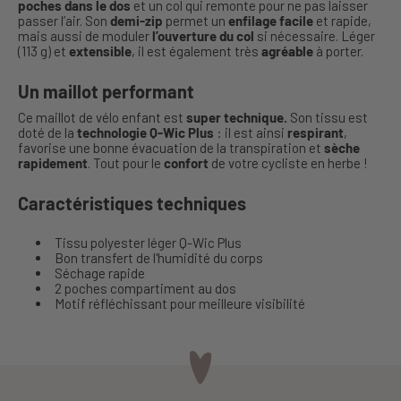
poches dans le dos
et un col qui remonte pour ne pas laisser
passer l’air. Son
demi-zip
permet un
enfilage facile
et rapide,
mais aussi de moduler
l’ouverture du col
si nécessaire. Léger
(113 g) et
extensible
, il est également très
agréable
à porter.
Un maillot performant
Ce maillot de vélo enfant est
super technique.
Son tissu est
doté de la
technologie Q-Wic Plus
: il est ainsi
respirant
,
favorise une bonne évacuation de la transpiration et
sèche
rapidement
. Tout pour le
confort
de votre cycliste en herbe !
Caractéristiques techniques
Tissu polyester léger Q-Wic Plus
Bon transfert de l'humidité du corps
Séchage rapide
2 poches compartiment au dos
Motif réfléchissant pour meilleure visibilité