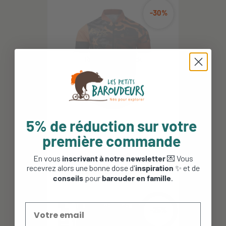
-30%
5% de réduction sur votre
première commande
Maillot de vélo enfant Dynamite
Jersey - Dare2b -...
En vous
inscrivant à notre newsletter
💌 Vous
recevrez alors une bonne dose d'
inspiration
✨ et de
29,95 €
20,97 €
conseils
pour
barouder en famille
.
-25%