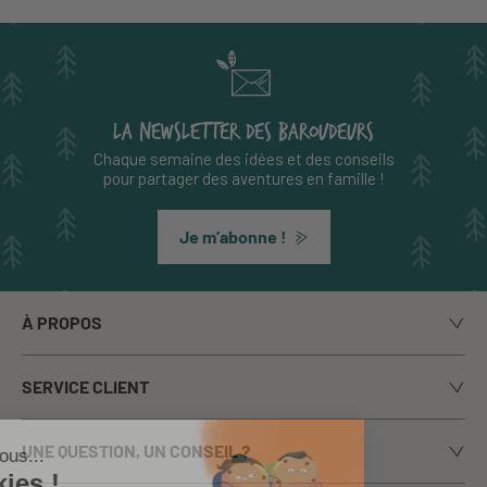
LA NEWSLETTER DES BAROUDEURS
Chaque semaine des idées et des conseils
pour partager des aventures en famille !
Je m’abonne !
À PROPOS
Notre histoire
SERVICE CLIENT
Le blog
Livraison
Nos marques
UNE QUESTION, UN CONSEIL ?
Paiement sécurisé
La presse en parle
Appelez-nous du lundi au vendredi de 9h00 à 17h00