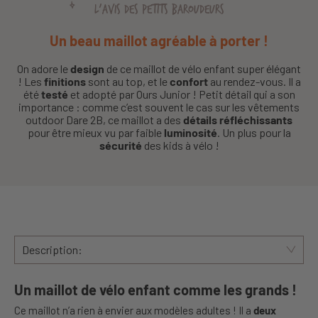
L'AVIS DES PETITS BAROUDEURS
Un beau maillot agréable à porter !
On adore le
design
de ce maillot de vélo enfant super élégant
! Les
finitions
sont au top, et le
confort
au rendez-vous. Il a
été
testé
et adopté par Ours Junior ! Petit détail qui a son
importance : comme c’est souvent le cas sur les vêtements
outdoor Dare 2B, ce maillot a des
détails réfléchissants
pour être mieux vu par faible
luminosité
. Un plus pour la
sécurité
des kids à vélo !
Description:
Un maillot de vélo enfant comme les grands !
Ce maillot n’a rien à envier aux modèles adultes ! Il a
deux