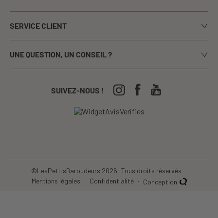
Notre histoire
SERVICE CLIENT
Le blog
Livraison
Nos marques
UNE QUESTION, UN CONSEIL ?
Paiement sécurisé
La presse en parle
Appelez-nous du lundi au vendredi de 9h00 à 17h00
Echanges / Retours
Notre boutique à Annecy
CGV
04-50-63-93-44
SUIVEZ-NOUS !
Nos Festivals
Crèches, écoles...
©LesPetitsBaroudeurs 2026
Tous droits réservés
Mentions légales
Confidentialité
Conception