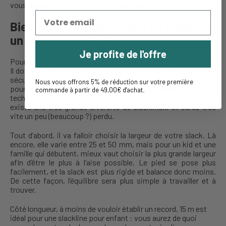
vous adonner à ce loisir : en famille, c’est encore mieux !
Bien choisir sa slack pour un enfant ou
un parent débutant
Je profite de l'offre
Pour pouvoir pratiquer, l’équipement compte pour beaucoup.
Il doit être de qualité, afin de pouvoir faire du slack en toute
sécurité. C’est pour cela que nous proposons des slacklines
Nous vous offrons 5% de réduction sur votre première
pour enfant rigoureusement sélectionnées pour leur qualité
commande à partir de 49,00€ d'achat
.
technique. Outre ce critère, vous constaterez très vite qu’il
existe une très grande diversité de slackline… et serez très
vite un peu (beaucoup ?) perdu.
Tout d’abord, il va falloir choisir la largeur de votre slack. Là
encore, elle varie entre 25 et 50 mm, mais pour un kid et une
famille qui débutent, mieux vaut choisir la plus grande largeur
afin d’être le plus à l’aise possible. Le pied se pose plus
facilement, et la slack est plus rigide et balance donc moins.
De cette façon, l’équilibre sera plus simple à travailler et à
trouver.
Côté longueur, à moins de vouloir établir un record, 15 m est
idéal pour une slackline pour enfant : vous aurez de quoi