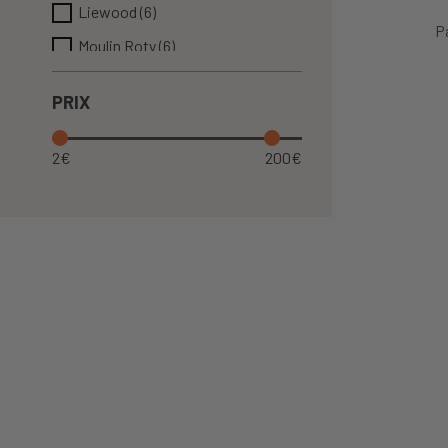
Liewood
(6)
P
Moulin Roty
(6)
Swim essentials
(2)
PRIX
Terra Kids
(1)
Vilac
(8)
2€
200€