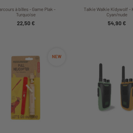
Découvrir ce produit
Découvrir ce produ
arcours à billes - Game Plak -
Talkie Walkie Kidywolf - 
Turquoise
Cyan/nude
22,50 €
54,90 €
NEW