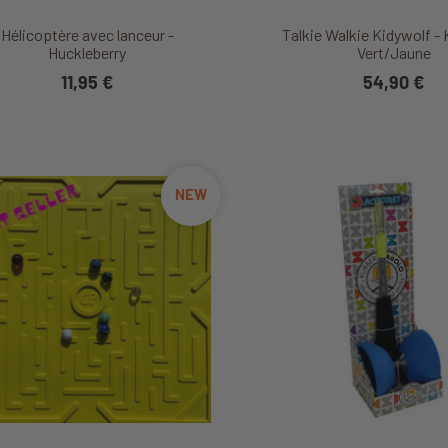
Découvrir ce produit
Découvrir ce produ
Hélicoptère avec lanceur -
Talkie Walkie Kidywolf - 
Huckleberry
Vert/Jaune
11,95 €
54,90 €
NEW