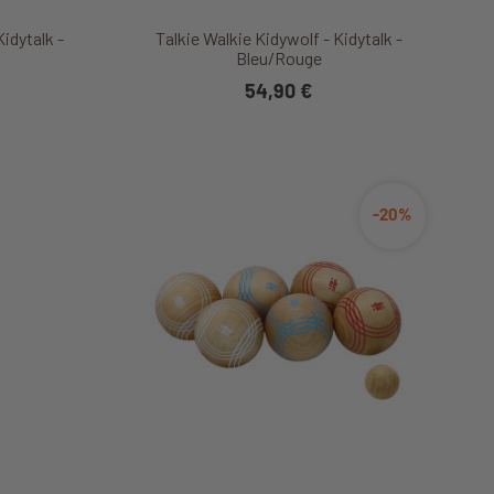
it
Découvrir ce produit
Kidytalk -
Talkie Walkie Kidywolf - Kidytalk -
Bleu/Rouge
54,90 €
-20%