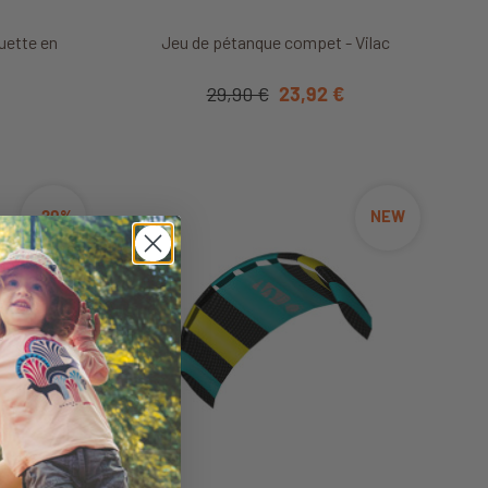
it
Découvrir ce produit
uette en
Jeu de pétanque compet - Vilac
u
29,90 €
23,92 €
-20%
NEW