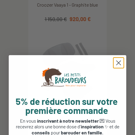
Croozer Vaaya 1 - Graphite blue
1 150,00 €
920,00 €
5% de réduction sur votre
première commande
En vous
inscrivant à notre newsletter
💌 Vous
Siège de maintien Croozer -
recevrez alors une bonne dose d'
inspiration
✨ et de
Graphite Blue
conseils
pour
barouder en famille
.