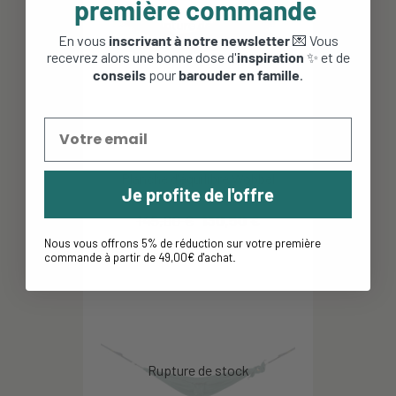
première commande
En vous
inscrivant à notre newsletter
💌 Vous
recevrez alors une bonne dose d'
inspiration
✨ et de
conseils
pour
barouder en famille
.
Planche d'équilibre Wobbel
Je profite de l'offre
original - Felt Mustard
145,00 €
130,50 €
Nous vous offrons 5% de réduction sur votre première
commande à partir de 49,00€ d'achat
.