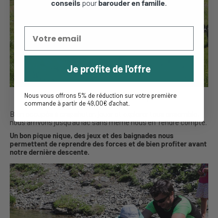
conseils
pour
barouder en famille
.
Je profite de l'offre
Nous vous offrons 5% de réduction sur votre première
La famille marche d’un bon pas !
commande à partir de 49,00€ d'achat
.
Bien occupés à crapahuter, jouer et explorer tous ensemble,
nous arrivons jusqu’au lac sans même nous en rendre compte.
Un bon pique nique, des jeux et des baignades nous
permettent de reprendre des forces et de bien profiter avant
notre dernière descente.