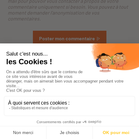
mail pour pouvoir vous contacter à propos de votre
commentaire uniquement si besoin. Vous pouvez à tout
moment demander l'anonymisation de vos
commentaires.
Poster mon commentaire
*
Champs requis
Satisfait
ou remboursé
Paiement
100% sécurisé