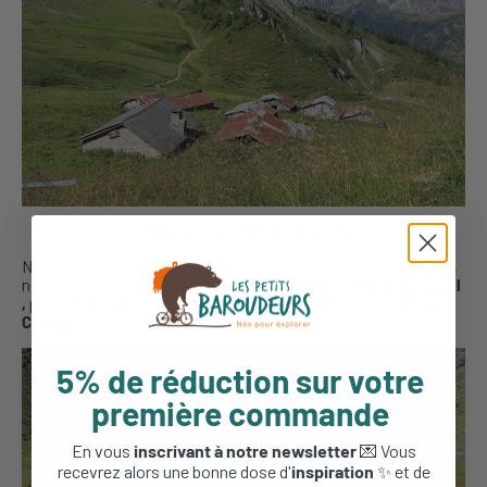
Direction du Lac de Catogne
N’ayant pu profiter la veille de notre emplacement de bivouac ,
nous prenons notre temps,
nous flânons dans l’herbe au soleil
, puis nous démarrons la randonnée en direction du Lac de
Catogne
en fin de matinée.
5% de réduction sur votre
première commande
En vous
inscrivant à notre newsletter
💌 Vous
recevrez alors une bonne dose d'
inspiration
✨ et de