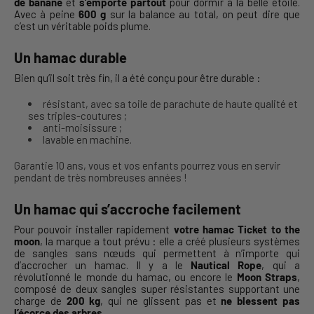
de banane
et
s’emporte partout
pour dormir à la belle étoile.
Avec à peine
600 g
sur la balance au total, on peut dire que
c’est un véritable poids plume.
Un hamac durable
Bien qu’il soit très fin, il a été conçu pour être durable :
résistant, avec sa toile de parachute de haute qualité et
ses triples-coutures ;
anti-moisissure ;
lavable en machine.
Garantie 10 ans, vous et vos enfants pourrez vous en servir
pendant de très nombreuses années !
Un hamac qui s’accroche facilement
Pour pouvoir installer rapidement
votre hamac Ticket to the
moon
, la marque a tout prévu : elle a créé plusieurs systèmes
de sangles sans nœuds qui permettent à n’importe qui
d’accrocher un hamac. Il y a le
Nautical Rope
, qui a
révolutionné le monde du hamac, ou encore le
Moon Straps
,
composé de deux sangles super résistantes supportant une
charge de
200 kg
, qui ne glissent pas et
ne blessent pas
l’écorce des arbres
.