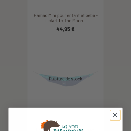
Hamac Mini pour enfant et bébé -
Ticket To The Moon...
44,95 €
Hamac junior et adulte - Ticket