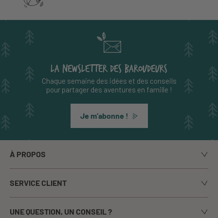
LA NEWSLETTER DES BAROUDEURS
Chaque semaine des idées et des conseils
pour partager des aventures en famille !
Je m’abonne !
À PROPOS
Notre histoire
SERVICE CLIENT
Le blog
Livraison
Nos marques
UNE QUESTION, UN CONSEIL ?
Paiement sécurisé
La presse en parle