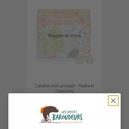
L'atelier mini potager - Radis et
Capucine
15,95 €