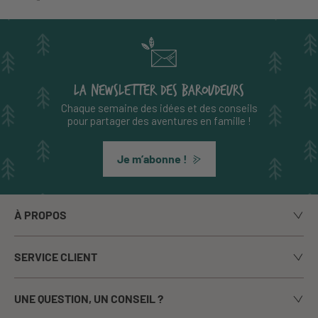
LA NEWSLETTER DES BAROUDEURS
Chaque semaine des idées et des conseils
pour partager des aventures en famille !
Je m’abonne !
À PROPOS
Notre histoire
SERVICE CLIENT
Le blog
Livraison
Nos marques
UNE QUESTION, UN CONSEIL ?
Paiement sécurisé
La presse en parle