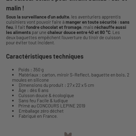
malin !
Sous la surveillance d’un adulte
, les aventuriers apprentis
cuisiniers vont pouvoir faire à
manger en toute sécurité : sans
feu
, il fait
fondre chocolat et fromage
, mais
réchauffe aussi
les aliments
par une
chaleur douce entre 40 et 80 °C
. Les
deux baguettes empêchent l’ouverture du tiroir de cuisson
pour éviter tout incident.
Caractéristiques techniques
Poids : 350 g
Matériaux : carton, miroir S-Reflect, baguette en bois, 2
moules en silicone
Dimensions du produit : 27 x 22 x 5 cm
Âge : dès 6 ans
Cuisson douce & écologique
Sans feu Facile & ludique
Primé au CONCOURS LEPINE 2019
Emballage zéro déchet
Fabriqué en France.