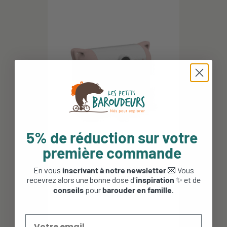
5% de réduction sur votre
première commande
Appareil photo enfant Kidyprint -
En vous
inscrivant à notre newsletter
💌 Vous
Kidywolf - Pêche
recevrez alors une bonne dose d'
inspiration
✨ et de
conseils
pour
barouder en famille
.
79,90 €