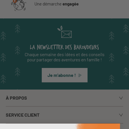
Une démarche
engagée
LA NEWSLETTER DES BAROUDEURS
Chaque semaine des idées et des conseils
pour partager des aventures en famille !
Je m’abonne !
À PROPOS
Notre histoire
SERVICE CLIENT
Le blog
Livraison
Nos marques