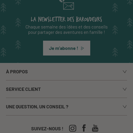
LA NEWSLETTER DES BAROUDEURS
Chaque semaine des idées et des conseils
pour partager des aventures en famille !
Je m’abonne !
À PROPOS
Notre histoire
SERVICE CLIENT
Le blog
Livraison
Nos marques
UNE QUESTION, UN CONSEIL ?
Paiement sécurisé
La presse en parle
Appelez-nous du lundi au vendredi de 9h00 à 17h00
Echanges / Retours
Notre boutique à Annecy
CGV
04-50-63-93-44
SUIVEZ-NOUS !
Nos Festivals