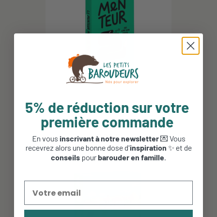
5% de réduction sur votre
Jeu Le Menteur - Minus Éditions
première commande
7,95 €
En vous
inscrivant à notre newsletter
💌 Vous
recevrez alors une bonne dose d'
inspiration
✨ et de
conseils
pour
barouder en famille
.