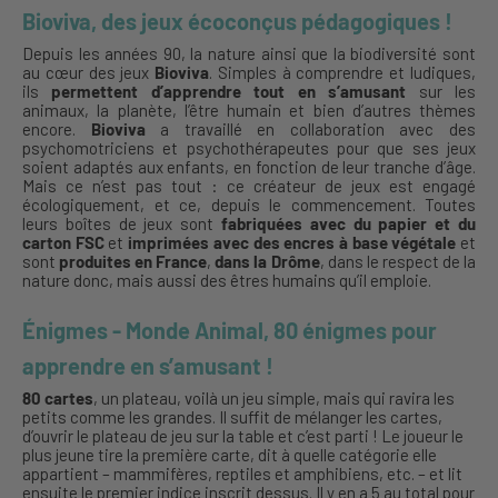
Bioviva, des jeux écoconçus pédagogiques !
Depuis les années 90, la nature ainsi que la biodiversité sont
au cœur des jeux
Bioviva
. Simples à comprendre et ludiques,
ils
permettent d’apprendre tout en s’amusant
sur les
animaux, la planète, l’être humain et bien d’autres thèmes
encore.
Bioviva
a travaillé en collaboration avec des
psychomotriciens et psychothérapeutes pour que ses jeux
soient adaptés aux enfants, en fonction de leur tranche d’âge.
Mais ce n’est pas tout : ce créateur de jeux est engagé
écologiquement, et ce, depuis le commencement. Toutes
leurs boîtes de jeux sont
fabriquées avec du papier et du
carton FSC
et
imprimées avec des encres à base végétale
et
sont
produites en France
,
dans la Drôme
, dans le respect de la
nature donc, mais aussi des êtres humains qu’il emploie.
Énigmes - Monde Animal, 80 énigmes pour
apprendre en s’amusant !
80 cartes
, un plateau, voilà un jeu simple, mais qui ravira les
petits comme les grandes. Il suffit de mélanger les cartes,
d’ouvrir le plateau de jeu sur la table et c’est parti ! Le joueur le
plus jeune tire la première carte, dit à quelle catégorie elle
appartient – mammifères, reptiles et amphibiens, etc. – et lit
ensuite le premier indice inscrit dessus. Il y en a 5 au total pour