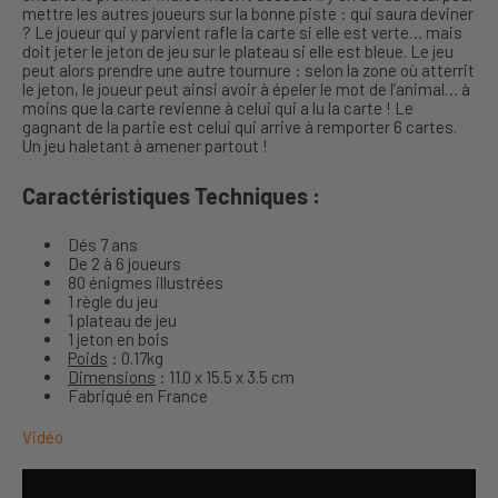
mettre les autres joueurs sur la bonne piste : qui saura deviner
? Le joueur qui y parvient rafle la carte si elle est verte… mais
doit jeter le jeton de jeu sur le plateau si elle est bleue. Le jeu
peut alors prendre une autre tournure : selon la zone où atterrit
le jeton, le joueur peut ainsi avoir à épeler le mot de l’animal… à
moins que la carte revienne à celui qui a lu la carte ! Le
gagnant de la partie est celui qui arrive à remporter 6 cartes.
Un jeu haletant à amener partout !
Caractéristiques Techniques :
Dés 7 ans
De 2 à 6 joueurs
80 énigmes illustrées
1 règle du jeu
1 plateau de jeu
1 jeton en bois
Poids
: 0.17kg
Dimensions
: 11.0 x 15.5 x 3.5 cm
Fabriqué en France
Vidéo