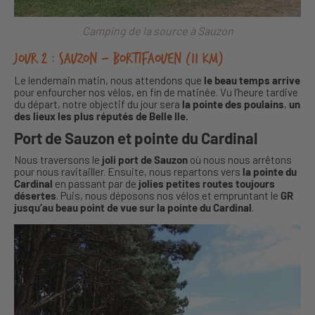
Camping de la source à Sauzon
Jour 2 : Sauzon – Bortifaouen (11 km)
Le lendemain matin, nous attendons que
le beau temps arrive
pour enfourcher nos vélos, en fin de matinée. Vu l’heure tardive
du départ, notre objectif du jour sera
la pointe des poulains
,
un
des lieux les plus réputés de Belle Ile.
Port de Sauzon et pointe du Cardinal
Nous traversons le
joli port de Sauzon
où nous nous arrêtons
pour nous ravitailler. Ensuite, nous repartons vers
la pointe du
Cardinal
en passant par de
jolies petites routes toujours
désertes
. Puis, nous déposons nos vélos et empruntant le
GR
jusqu’au beau point de vue sur la pointe du Cardinal
.