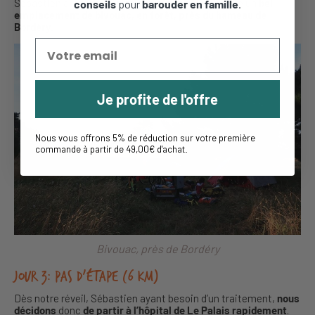
Sébastien allant mieux, nous trouvons à proximité un
bel
conseils
pour
barouder en famille
.
emplacement de bivouac, en forêt, près du hameau de
Bordéry.
Je profite de l'offre
Nous vous offrons 5% de réduction sur votre première
commande à partir de 49,00€ d'achat
.
Bivouac, près de Bordéry
Jour 3: pas d’étape (6 km)
Dès notre réveil, Sébastien ayant besoin d’un traitement,
nous
décidons
donc
de partir à l’hôpital de Le Palais rapidement
.