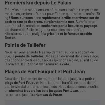
Premiers km depuis Le Palais
Très vite, nous attaquons les côtes sans avoir le temps de se
mettre en jambes… Dur dur pour Fabien qui tracte au moins 70
kg !
Nous quittons
donc
rapidement la ville et arrivons sur de
petites routes désertes, surplombant la mer
. Surpris de se
sentir seul au monde et
enchantés par la beauté du paysage
.
Le charme de Belle Ile agit sur nous dès les premiers
kilomètres, et ce, malgré la
grisaille et le fameux crachin
Breton
.
Pointe de Taillefer
Nous arrivons ensuite très rapidement au premier point de
vue, la
pointe de Taillefer
. Sébastien dormant dans son siège,
c’est donc entre filles que nous rejoignons à pied, au milieu de
la bruyère, le GR afin d’aller
admirer la côte
.
Plages de Port Fouquet et Port Jean
C’est donc le moment de reprendre la route jusqu’à la
petite
plage de Port Fouquet
. Mais le temps humide ne nous donne
pas l’envie d’aller tremper les pieds. Nous descendons ensuite
un
chemin à travers les bois jusqu’au Port Jean
, puis
remontons jusqu’au
Hameau de Kerzo
.