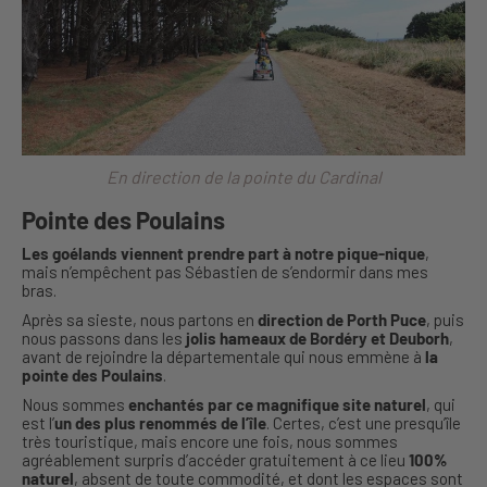
En direction de la pointe du Cardinal
Pointe des Poulains
Les goélands viennent prendre part à notre pique-nique
,
mais n’empêchent pas Sébastien de s’endormir dans mes
bras.
Après sa sieste, nous partons en
direction de Porth Puce
, puis
nous passons dans les
jolis hameaux de Bordéry et Deuborh
,
avant de rejoindre la départementale qui nous emmène à
la
pointe des Poulains
.
Nous sommes
enchantés par ce magnifique site naturel
, qui
est l’
un des plus renommés de l’île
. Certes, c’est une presqu’île
très touristique, mais encore une fois, nous sommes
agréablement surpris d’accéder gratuitement à ce lieu
100%
naturel
, absent de toute commodité, et dont les espaces sont