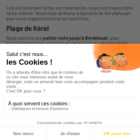
Les visites étant faites sur réservation, nous continuons donc
notre chemin. Nous nous arrêtons à l’épicerie de Kervilahouen
pour nous réapprovisionner en nourriture.
Plage de Kérel
Nous suivons une
petite route jusqu’à Bordelouet
, pour
ensuite emprunter une piste en terre jusqu’au sentier côtier
par lequel nous rejoignons à pied la
plage de Kérel
: encore une
jolie plage très appréciée des enfants
pour sa longue
distance aux basses eaux.