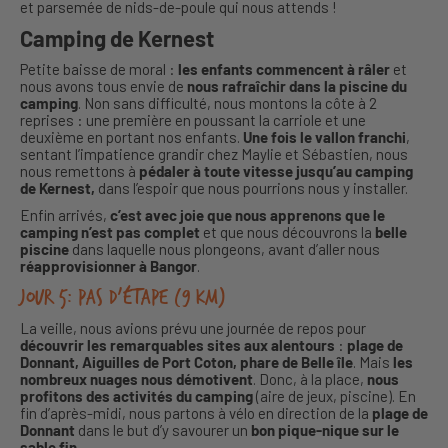
et parsemée de nids-de-poule qui nous attends !
Camping de Kernest
Petite baisse de moral :
les enfants commencent à râler
et
nous avons tous envie de
nous rafraîchir dans la piscine du
camping
. Non sans difficulté, nous montons la côte à 2
reprises : une première en poussant la carriole et une
deuxième en portant nos enfants.
Une fois
le vallon franchi
,
sentant l’impatience grandir chez Maylie et Sébastien, nous
nous remettons à
pédaler à toute vitesse jusqu’au camping
de Kernest,
dans l’espoir que nous pourrions nous y installer.
Enfin arrivés,
c’est avec joie que nous apprenons que le
camping n’est pas complet
et que nous découvrons la
belle
piscine
dans laquelle nous plongeons, avant d’aller nous
réapprovisionner à Bangor
.
Jour 5: pas d’étape (9 km)
La veille, nous avions prévu une journée de repos pour
découvrir les remarquables sites aux alentours
:
plage de
Donnant, Aiguilles de Port Coton, phare de Belle île
. Mais
les
nombreux nuages nous démotivent
. Donc, à la place,
nous
profitons des activités du camping
(aire de jeux, piscine). En
fin d’après-midi, nous partons à vélo en direction de la
plage de
Donnant
dans le but d’y savourer un
bon pique-nique sur le
sable fin
.