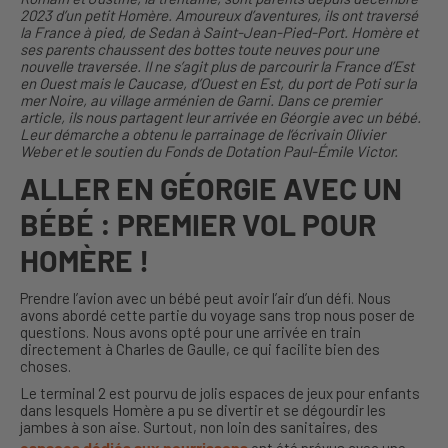
2023 d’un petit Homère. Amoureux d’aventures, ils ont traversé
la France à pied, de Sedan à Saint-Jean-Pied-Port. Homère et
ses parents chaussent des bottes toute neuves pour une
nouvelle traversée. Il ne s’agit plus de parcourir la France d’Est
en Ouest mais le Caucase, d’Ouest en Est, du port de Poti sur la
mer Noire, au village arménien de Garni. Dans ce premier
article, ils nous partagent leur arrivée en Géorgie avec un bébé.
Leur démarche a obtenu le parrainage de l’écrivain Olivier
Weber et le soutien du Fonds de Dotation Paul-Émile Victor.
ALLER EN GÉORGIE AVEC UN
BÉBÉ : PREMIER VOL POUR
HOMÈRE !
Prendre l’avion avec un bébé peut avoir l’air d’un défi. Nous
avons abordé cette partie du voyage sans trop nous poser de
questions. Nous avons opté pour une arrivée en train
directement à Charles de Gaulle, ce qui facilite bien des
choses.
Le terminal 2 est pourvu de jolis espaces de jeux pour enfants
dans lesquels Homère a pu se divertir et se dégourdir les
jambes à son aise. Surtout, non loin des sanitaires, des
espaces dédiés aux nourrissons