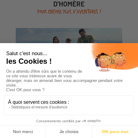
D'HOMÈRE
POUR ENCORE PLUS D'AVENTURES !
Céline Lacombe
A vélo
Voyage à vélo électrique en famille :
4 jours dans le Vercors
On avait mis un peu de côté les vacances à vélo
depuis quelques années… Après plusieurs étés à
pédaler avec...