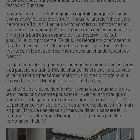
l’aéroport Rustaveli.
Ensuite, pour rallier Poti depuis la capitale géorgienne, nous
avons choisi de prendre le train. Il nous fallait rejoindre la gare
centrale de Tbilissi. Les bus verts sont les plus modernes et
spacieux. Ils disposent d’une rampe pour aider les poussettes
à monter à bord où un espace leur est réservé. Il n’y eut
jusqu’ici aucun problème. De plus, les Géorgiens chérissent la
famille et les enfants, ils sont très aidants pour faciliter les
montées et les descentes, même avec un char de l’acabit de
Nestor !
La gare centrale est pourvue d’ascenseurs pour rallier les voies
d’où partent les trains. Pas de chance, ils étaient hors service
le jour où nous y passâmes mais nous pûmes compter sur la
bienveillance des Géorgiens pour rallier le train.
La chef de bord de ce dernier n’en revenait pas quand elle a vu
les dimensions de notre poussette ! « Je ne l’accepte que si
vous pouvez la garer entre deux voitures ! » nous lança-t-elle.
Et par chance, non seulement Nestor monta dans le train mais
en plus, il trouva une place sur mesure dans la passerelle ! Il
faut croire que les trains Géorgiens sont pensés pour les
remorques Thule 😉