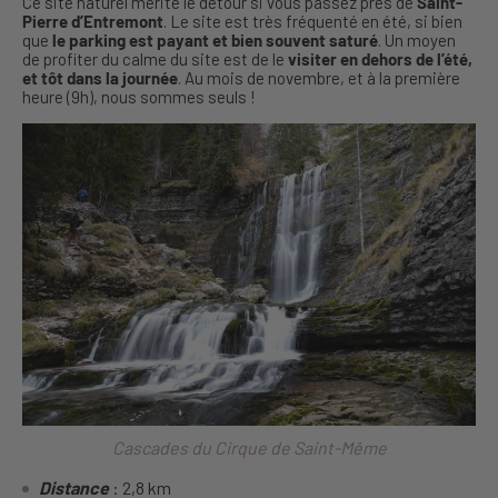
Ce site naturel mérite le détour si vous passez près de
Saint-
Pierre d’Entremont
. Le site est très fréquenté en été, si bien
que
le parking est payant et bien souvent saturé
. Un moyen
de profiter du calme du site est de le
visiter en dehors de l’été,
et tôt dans la journée
. Au mois de novembre, et à la première
heure (9h), nous sommes seuls !
Cascades du Cirque de Saint-Même
Distance
: 2,8 km