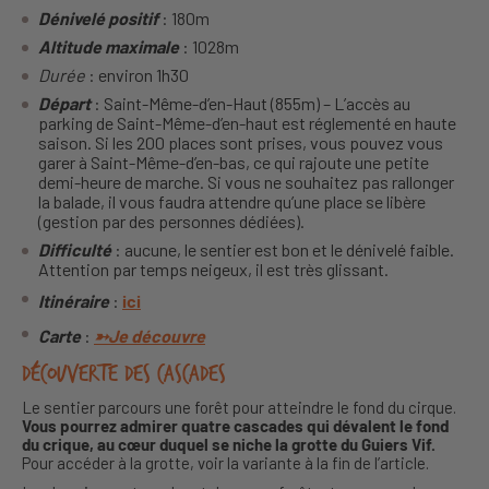
Dénivelé positif
: 180m
Altitude maximale
: 1028m
Durée
: environ 1h30
Départ
: Saint-Même-d’en-Haut (855m) – L’accès au
parking de Saint-Même-d’en-haut est réglementé en haute
saison. Si les 200 places sont prises, vous pouvez vous
garer à Saint-Même-d’en-bas, ce qui rajoute une petite
demi-heure de marche. Si vous ne souhaitez pas rallonger
la balade, il vous faudra attendre qu’une place se libère
(gestion par des personnes dédiées).
Difficulté
: aucune, le sentier est bon et le dénivelé faible.
Attention par temps neigeux, il est très glissant.
Itinéraire
:
ici
Carte
:
➳Je découvre
Découverte des cascades
Le sentier parcours une forêt pour atteindre le fond du cirque.
Vous pourrez admirer quatre cascades qui dévalent le fond
du crique, au cœur duquel se niche la grotte du Guiers Vif.
Pour accéder à la grotte, voir la variante à la fin de l’article.