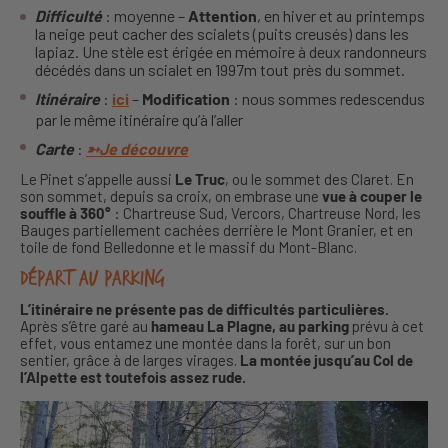
Difficulté
: moyenne –
Attention
, en hiver et au printemps
la neige peut cacher des scialets (puits creusés) dans les
lapiaz. Une stèle est érigée en mémoire à deux randonneurs
décédés dans un scialet en 1997m tout près du sommet.
Itinéraire
:
ici
–
Modification
: nous sommes redescendus
par le même itinéraire qu’à l’aller
Carte
:
➳Je découvre
Le Pinet s’appelle aussi
Le Truc
, ou le sommet des Claret. En
son sommet, depuis sa croix, on embrase une
vue à couper le
souffle à 360°
: Chartreuse Sud, Vercors, Chartreuse Nord, les
Bauges partiellement cachées derrière le Mont Granier, et en
toile de fond Belledonne et le massif du Mont-Blanc.
Départ au parking
L’itinéraire ne présente pas de difficultés particulières.
Après s’être garé au
hameau La Plagne, au parking
prévu à cet
effet, vous entamez une montée dans la forêt, sur un bon
sentier, grâce à de larges virages.
La montée jusqu’au Col de
l’Alpette est toutefois assez rude.