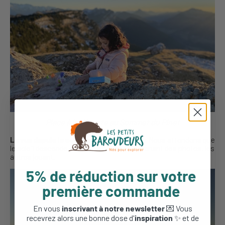
Place à la détente au Sommet du Pinet
La vue depuis le sommet est magnifique
. Nous attendons que
le soleil descende doucement. Les uns prenant des photos, les
autres jouant.
5% de réduction sur votre
première commande
En vous
inscrivant à notre newsletter
💌 Vous
recevrez alors une bonne dose d'
inspiration
✨ et de