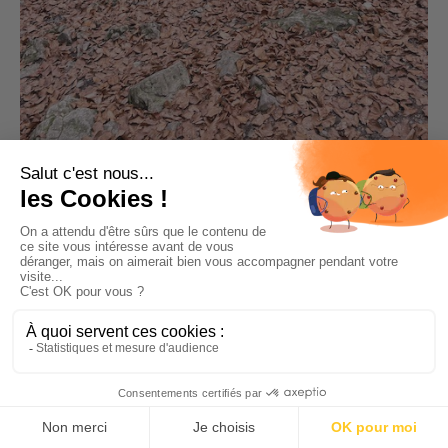
Retour vers le parking
Pour aller plus loin
: l’accès aux
sources du Guiers
se fait par
le dessus de la Grande Cascade.
Vigilance, car le retour
proposé par le Pas Ruat est difficile et glissant
. La variante
avec accès à la Grotte fait
environ 4km au total et environ
ici
300m de dénivelé
. Retrouvez l’itinéraire
.
HEY, SI ON ÉQUIPAIT VOS
PETITS BAROUDEURS ?
Chez les Petits Baroudeurs, nous
dénichons avec soin et
amour
les produits utiles à vos aventures en famille.
Nous les
testons
avec nos Oursons, les cousins, les amis de nos