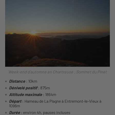
Week-end d’automne en Chartreuse : Sommet du Pinet
Distance
: 10km
Dénivelé positif
: 875m
Altitude maximale
: 1864m
Départ
: Hameau de La Plagne à Entremont-le-Vieux à
1096m
Durée
: environ 4h, pauses incluses