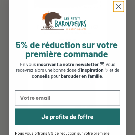
Poster Discovery Poppik et 67
stickers - Animaux du...
16,90 €
5% de réduction sur votre
première commande
En vous
inscrivant à notre newsletter
💌 Vous
-20%
recevrez alors une bonne dose d'
inspiration
✨ et de
conseils
pour
barouder en famille
.
Je profite de l'offre
Nous vous offrons 5% de réduction sur votre première