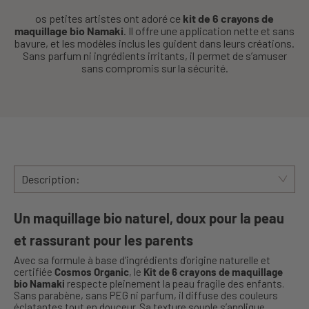
os petites artistes ont adoré ce
kit de 6 crayons de
maquillage bio Namaki
. Il offre une application nette et sans
bavure, et les modèles inclus les guident dans leurs créations.
Sans parfum ni ingrédients irritants, il permet de s’amuser
sans compromis sur la sécurité.
Description:
Un maquillage bio naturel, doux pour la peau
et rassurant pour les parents
Avec sa formule à base d’ingrédients d’origine naturelle et
certifiée
Cosmos Organic
, le
Kit de 6 crayons de maquillage
bio Namaki
respecte pleinement la peau fragile des enfants.
Sans parabène, sans PEG ni parfum, il diffuse des couleurs
éclatantes tout en douceur. Sa texture souple s’applique