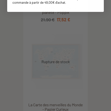
commande à partir de 49,00€ d'achat
.
Globe à construire - Notre
planète - Poppik
21,90 €
17,52 €
La Carte des merveilles du Monde
- Papier Curieux